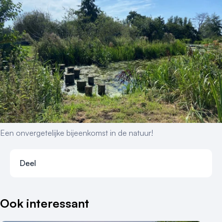
Een onvergetelijke bijeenkomst in de natuur!
Deel
Deel via faceb
Deel via x-tw
Deel via li
Deel vi
Ook interessant