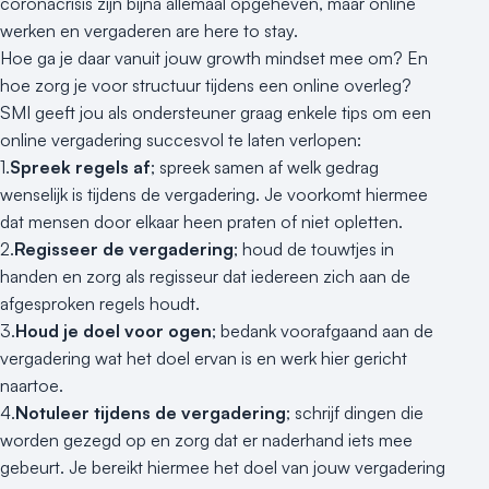
coronacrisis zijn bijna allemaal opgeheven, maar online
werken en vergaderen are here to stay.
Hoe ga je daar vanuit jouw growth mindset mee om? En
hoe zorg je voor structuur tijdens een online overleg?
SMI geeft jou als ondersteuner graag enkele tips om een
online vergadering succesvol te laten verlopen:
1.
Spreek regels af
; spreek samen af welk gedrag
wenselijk is tijdens de vergadering. Je voorkomt hiermee
dat mensen door elkaar heen praten of niet opletten.
2.
Regisseer de vergadering
; houd de touwtjes in
handen en zorg als regisseur dat iedereen zich aan de
afgesproken regels houdt.
3.
Houd je doel voor ogen
; bedank voorafgaand aan de
vergadering wat het doel ervan is en werk hier gericht
naartoe.
4.
Notuleer tijdens de vergadering
; schrijf dingen die
worden gezegd op en zorg dat er naderhand iets mee
gebeurt. Je bereikt hiermee het doel van jouw vergadering