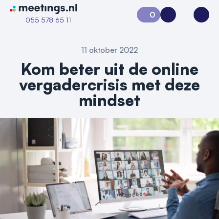
Naar home van Meetings
0
Aanvraag 0
Inloggen
Open
055 578 65 11
11 oktober 2022
Kom beter uit de online
vergadercrisis met deze
mindset
Vraag locatie aan
Locatiegids
Meld locatie aan