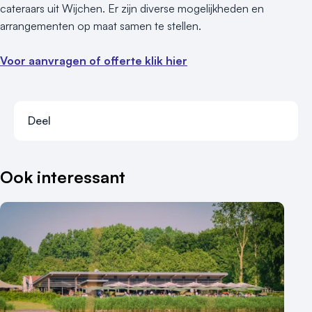
cateraars uit Wijchen. Er zijn diverse mogelijkheden en
arrangementen op maat samen te stellen.
Voor aanvragen of offerte klik hier
Deel
Deel via faceb
Deel via x-tw
Deel via li
Deel vi
Ook interessant