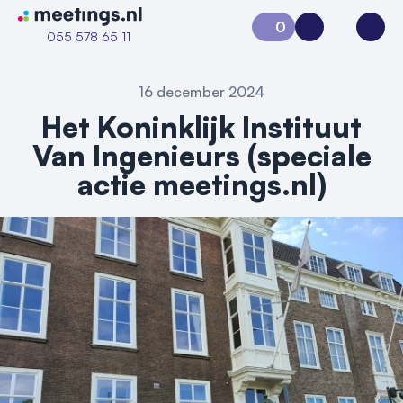
Naar home van Meetings
0
Aanvraag 0
Inloggen
Open
055 578 65 11
16 december 2024
Het Koninklijk Instituut
Van Ingenieurs (speciale
actie meetings.nl)
Vraag locatie aan
Locatiegids
Meld locatie aan