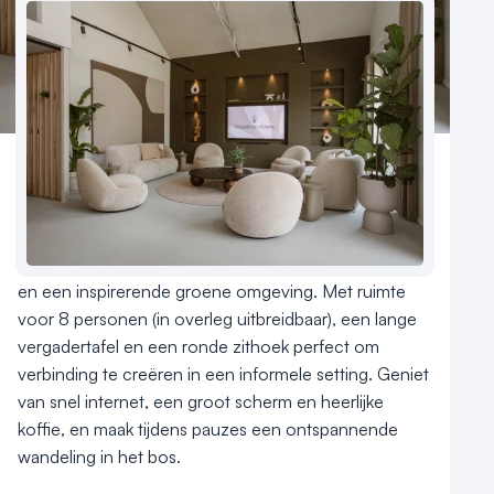
Reviews (5⭐️)
Contact
Op zoek naar een vergaderlocatie in Arnhem, midden 
in de rustgevende natuur van de Veluwe? Onze 
unieke locatie biedt de perfecte mix van luxe, comfort 
en een inspirerende groene omgeving. Met ruimte 
voor 8 personen (in overleg uitbreidbaar), een lange 
vergadertafel en een ronde zithoek perfect om 
verbinding te creëren in een informele setting. Geniet 
van snel internet, een groot scherm en heerlijke 
koffie, en maak tijdens pauzes een ontspannende 
wandeling in het bos.