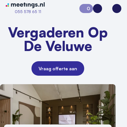
Naar home van Meetings
0
Aanvraag 0
Inloggen
Open
055 578 65 11
Vergaderen Op
De Veluwe
Vraag offerte aan
Vraag locatie aan
Locatiegids
Meld locatie aan
Nieuws