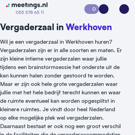
Naar home van Meetings
0
Aanvraag 0
Inloggen
Open
055 578 65 11
Vergaderzaal in
Werkhoven
Wil je een vergaderzaal in Werkhoven huren?
Vergaderzalen zijn er in alle soorten en maten. Er
zijn kleine intieme vergaderzalen waar jullie
tijdens een brainstormsessie het onderste uit de
kan kunnen halen zonder gestoord te worden.
Maar er zijn ook hele grote vergaderzalen waar
Vraag locatie aan
jullie met het hele bedrijf terecht kunnen en waar
de ruimte eventueel kan worden opgesplitst in
Locatiegids
kleinere ruimtes. Je vindt door heel Nederland
Meld locatie aan
op elke mogelijke plek wel vergaderzalen.
Daarnaast bestaat er ook nog een groot verschil
Nieuws
in de faciliteiten die de vergaderaccommodaties