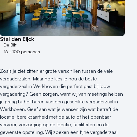
Hotel
Hybride events
Industriële locatie
Kasteel en landgoed
Kleine / intieme locatie
Stal den Eijck
Locaties aan zee
De Bilt
Museum
16 - 100 personen
Theater
Varende locatie
Zoals je ziet zitten er grote verschillen tussen de vele
vergaderzalen. Maar hoe kies je nou de beste
vergaderzaal in Werkhoven die perfect past bij jouw
vergadering? Geen zorgen, want wij van meetings helpen
je graag bij het huren van een geschikte vergaderzaal in
Werkhoven. Geef aan wat je wensen zijn wat betreft de
locatie, bereikbaarheid met de auto of het openbaar
vervoer, verzorging op de locatie, faciliteiten en de
gewenste opstelling. Wij zoeken een fijne vergaderzaal