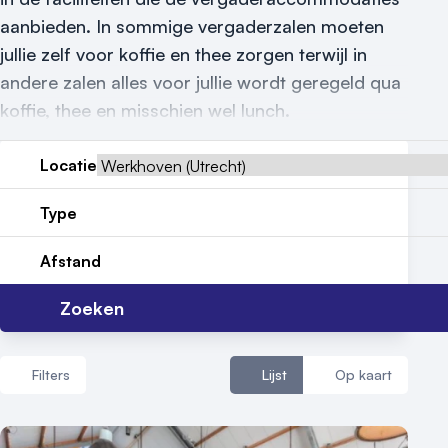
aanbieden. In sommige vergaderzalen moeten
Reviews (5⭐️)
jullie zelf voor koffie en thee zorgen terwijl in
Contact
andere zalen alles voor jullie wordt geregeld qua
koffie, thee en misschien wel lunch.
Locatie
Type
Afstand
Zoeken
Filters
Lijst
Op kaart