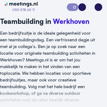
Naar home van Meetings
0
Aanvraag 0
Inloggen
Open
055 578 65 11
Teambuilding in
Werkhoven
Een bedrijfsuitje is de ideale gelegenheid voor
een teambuildingsdag. Een verfrissend dagje uit
met al je collega’s. Ben je op zoek naar een
locatie voor originele teambuilding activiteiten in
Werkhoven? Meetings.nl is er om het jou
makkelijk te maken in het vinden van een
Vraag locatie aan
toplocatie. We hebben locaties voor sportieve
bedrijfsuitjes, maar ook voor creatieve
Locatiegids
teambuilding. Volg met het hele bedrijf een
kookworkshop, of ga na diverse outdoor
Meld locatie aan
activiteiten met zijn allen heerlijk dineren.
Nieuws