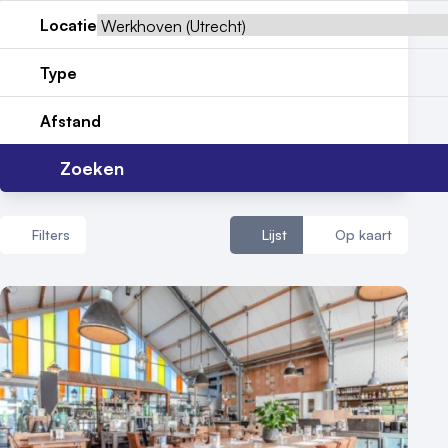
Locatie
Reviews (5⭐️)
Type
Contact
Afstand
Zoeken
Filters
Lijst
Op kaart
Aantal zalen
1 - 5 zalen
6 - 10 zalen
10 of meer zalen
Aantal personen