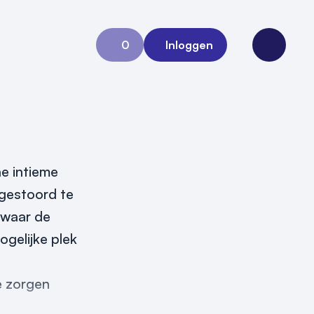
0
Inloggen
Aanvraag 0
Open me
ne intieme
 gestoord te
n waar de
ogelijke plek
e zorgen