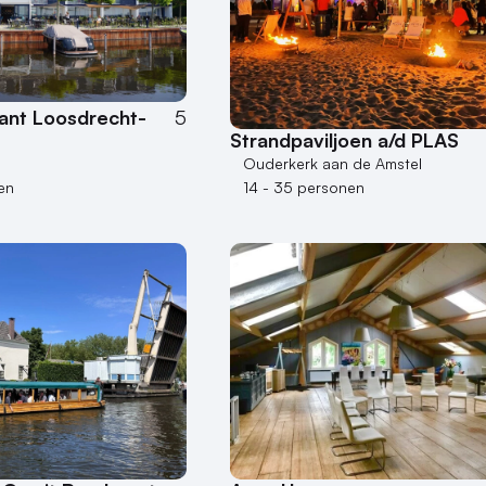
ant Loosdrecht-
5
Strandpaviljoen a/d PLAS
Ouderkerk aan de Amstel
14 - 35 personen
en