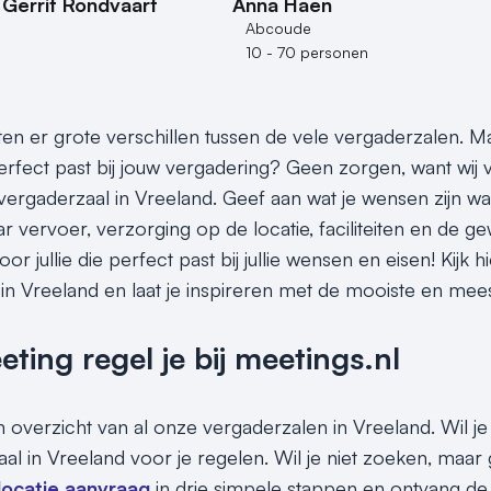
Gerrit Rondvaart
Anna Haen
Abcoude
10 - 70 personen
itten er grote verschillen tussen de vele vergaderzalen. 
erfect past bij jouw vergadering? Geen zorgen, want wij 
vergaderzaal in Vreeland. Geef aan wat je wensen zijn wat
 vervoer, verzorging op de locatie, faciliteiten en de ge
or jullie die perfect past bij jullie wensen en eisen! Kij
in Vreeland en laat je inspireren met de mooiste en meest
ing regel je bij meetings.nl
en overzicht van al onze vergaderzalen in Vreeland. Wil j
al in Vreeland voor je regelen. Wil je niet zoeken, ma
e locatie aanvraag
in drie simpele stappen en ontvang d