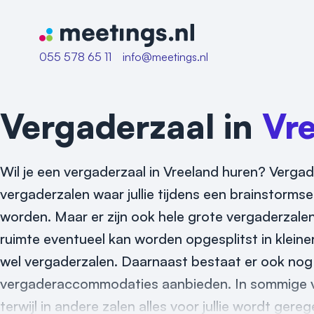
Naar home van Meetings
055 578 65 11
info@meetings.nl
Vergaderzaal in
Vr
Wil je een vergaderzaal in Vreeland huren? Vergader
vergaderzalen waar jullie tijdens een brainstorms
worden. Maar er zijn ook hele grote vergaderzalen
ruimte eventueel kan worden opgesplitst in kleine
wel vergaderzalen. Daarnaast bestaat er ook nog ee
vergaderaccommodaties aanbieden. In sommige ver
terwijl in andere zalen alles voor jullie wordt gere