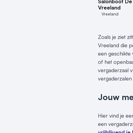
Salonboot De 
Vreeland
Vreeland
Zoals je ziet z
Vreeland die p
een geschikte 
of het openbaar
vergaderzaal vo
vergaderzalen 
Jouw meet
Hier vind je e
een vergaderza
vrijblijvend j