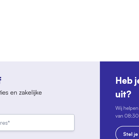
f
Heb j
ies en zakelijke
uit?
Wij helpen 
van 08:30 
Stel j