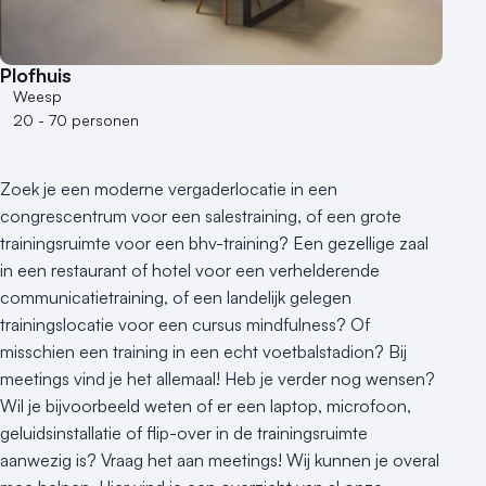
250 - 500 personen
500+ personen
Plofhuis
Bijzondere locaties
Weesp
20 - 70 personen
Buitenlocatie
Duurzame locatie
Groene locatie
Zoek je een moderne vergaderlocatie in een
congrescentrum voor een salestraining, of een grote
Heisessie
trainingsruimte voor een bhv-training? Een gezellige zaal
Hotel
in een restaurant of hotel voor een verhelderende
Hybride events
communicatietraining, of een landelijk gelegen
Industriële locatie
trainingslocatie voor een cursus mindfulness? Of
Kasteel en landgoed
misschien een training in een echt voetbalstadion? Bij
Kleine / intieme locatie
meetings vind je het allemaal! Heb je verder nog wensen?
Locaties aan zee
Wil je bijvoorbeeld weten of er een laptop, microfoon,
Museum
geluidsinstallatie of flip-over in de trainingsruimte
Theater
aanwezig is? Vraag het aan meetings! Wij kunnen je overal
Varende locatie