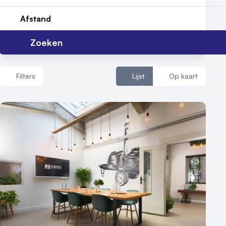
Reviews (5⭐️)
Afstand
Contact
Zoeken
Filters
Lijst
Op kaart
Aantal zalen
1 - 5 zalen
6 - 10 zalen
10 of meer zalen
Aantal personen
1 - 50 personen
50 - 100 personen
100 - 250 personen