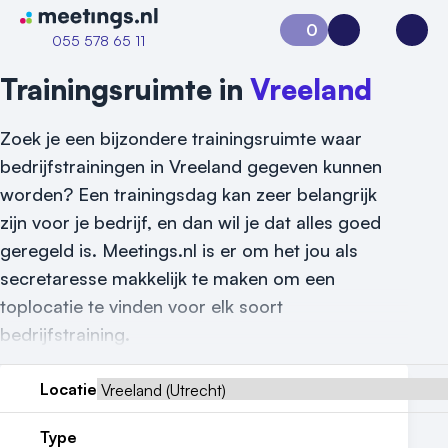
Naar home van Meetings
0
Aanvraag 0
Inloggen
Open
055 578 65 11
Trainingsruimte in
Vreeland
Zoek je een bijzondere trainingsruimte waar
bedrijfstrainingen in Vreeland gegeven kunnen
worden? Een trainingsdag kan zeer belangrijk
zijn voor je bedrijf, en dan wil je dat alles goed
geregeld is. Meetings.nl is er om het jou als
Vraag locatie aan
secretaresse makkelijk te maken om een
toplocatie te vinden voor elk soort
Locatiegids
bedrijfstraining.
Meld locatie aan
Locatie
Nieuws
Type