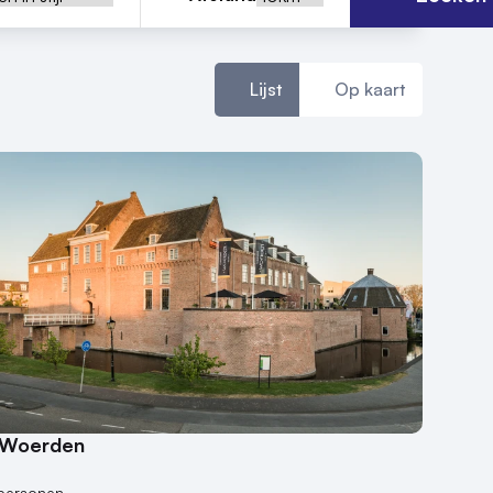
Lijst
Op kaart
 Woerden
n
 personen