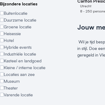
Carlton Presi
Bijzondere locaties
Utrecht
8 - 250 person
Buitenlocatie
Duurzame locatie
Jouw meet
Groene locatie
Heisessie
Hotel
Wil je tijd be
Hybride events
in stijl. Doe e
Industriële locatie
geregeld in Vl
Kasteel en landgoed
Kleine / intieme locatie
Locaties aan zee
Museum
Theater
Varende locatie