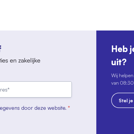
f
Heb j
ies en zakelijke
uit?
Wij helpen 
van 08:30 
Stel j
gegevens door deze website.
*