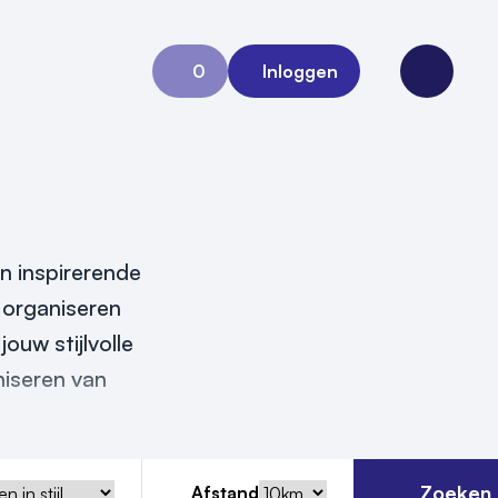
0
Inloggen
Aanvraag 0
Open me
en inspirerende
 organiseren
ouw stijlvolle
niseren van
Zoeken
Afstand