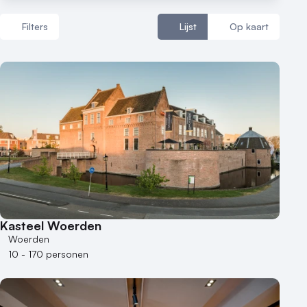
Filters
Lijst
Op kaart
Aantal zalen
1 - 5 zalen
6 - 10 zalen
10 of meer zalen
Aantal personen
1 - 50 personen
50 - 100 personen
Kasteel Woerden
100 - 250 personen
Woerden
250 - 500 personen
10 - 170 personen
500+ personen
Bijzondere locaties