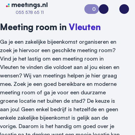
Naar home van Meetings
0
Aanvraag 0
Inloggen
Open
055 578 65 11
Meeting room in
Vleuten
Ga je een zakelijke bijeenkomst organiseren en
zoek je hiervoor een geschikte meeting room?
Vind je het lastig om een meeting room in
Vleuten te vinden die voldoet aan al jou eisen en
wensen? Wij van meetings helpen je hier graag
mee. Zoek je een goed bereikbare en moderne
Vraag locatie aan
meeting room of ga je voor een duurzame
groene locatie net buiten de stad? De keuze is
Locatiegids
aan jou! Geen enkel bedrijf is hetzelfde en geen
Meld locatie aan
enkele zakelijke bijeenkomst is gelijk aan de
vorige. Daarom is het handig om goed over je
Nieuws
locatie na te denken want een mooie locatie kan