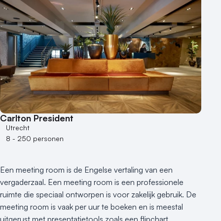
Buitenlocatie
Duurzame locatie
Groene locatie
Heisessie
Hotel
Hybride events
Industriële locatie
Kasteel en landgoed
Kleine / intieme locatie
Carlton President
Locaties aan zee
Utrecht
Museum
8 - 250 personen
Theater
Varende locatie
Een meeting room is de Engelse vertaling van een
vergaderzaal. Een meeting room is een professionele
ruimte die speciaal ontworpen is voor zakelijk gebruik. De
meeting room is vaak per uur te boeken en is meestal
uitgerust met presentatietools zoals een flipchart,