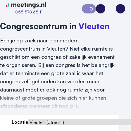
Naar home van Meetings
0
Aanvraag 0
Inloggen
Open
055 578 65 11
Congrescentrum in
Vleuten
Ben je op zoek naar een modern
congrescentrum in Vleuten? Niet elke ruimte is
geschikt om een congres of zakelijk evenement
te organiseren. Bij een congres is het belangrijk
dat er tenminste één grote zaal is waar het
Vraag locatie aan
congres zelf gehouden kan worden maar
daarnaast moet er ook nog ruimte zijn voor
Locatiegids
kleine of grote groepen die zich hier kunnen
Meld locatie aan
afzonderen wanneer dit nodig is.
Nieuws
Locatie
Reviews (5⭐️)