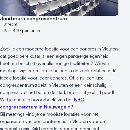
100 - 250 personen
250 - 500 personen
Jaarbeurs congrescentrum
500+ personen
Utrecht
25 - 440 personen
Bijzondere locaties
Buitenlocatie
Zoek je een moderne locatie voor een congres in Vleuten
Duurzame locatie
dat goed bereikbaar is, een eigen parkeergelegenheid
Groene locatie
heeft en beschikt over alle nodige faciliteiten? Wij van
Heisessie
meetings zijn er om jou te helpen in de zoektocht naar dé
Hotel
ideale locatie voor ieder congres. Of je nu een luxe
Hybride events
congrescentrum zoekt in Vleuten of een kleinschalig
Industriële locatie
congreshotel net buiten de stad, bij ons zit je altijd goed!
Kasteel en landgoed
Wat je dacht je bijvoorbeeld van het
NBC
Kleine / intieme locatie
congrescentrum in Nieuwegein
?
Locaties aan zee
Bij meetings vind je de mooiste locaties voor het
organiseren van een conferentie in Vleuten voor de
Museum
scherpste prijs. Kijk hieronder voor een compleet
Theater