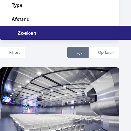
Type
Contact
Afstand
Zoeken
Filters
Lijst
Op kaart
Aantal zalen
1 - 5 zalen
6 - 10 zalen
10 of meer zalen
Aantal personen
1 - 50 personen
50 - 100 personen