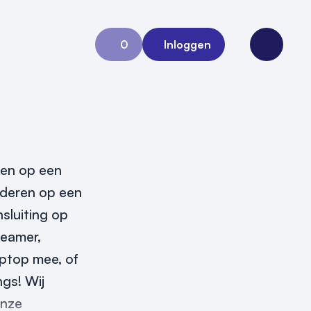
0
Inloggen
Aanvraag 0
Open me
ren op een
aderen op een
sluiting op
beamer,
aptop mee, of
ngs! Wij
onze