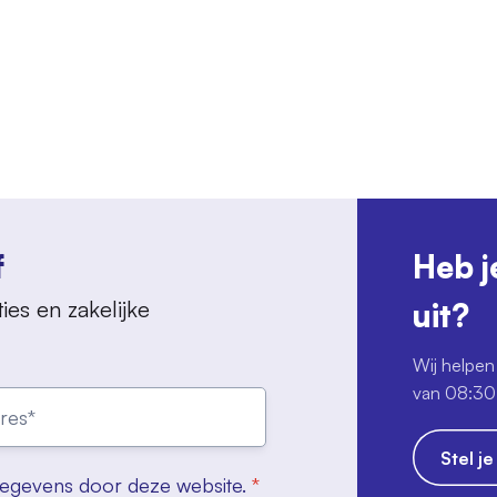
f
Heb j
ies en zakelijke
uit?
Wij helpen 
van 08:30 
Stel j
gegevens door deze website.
*