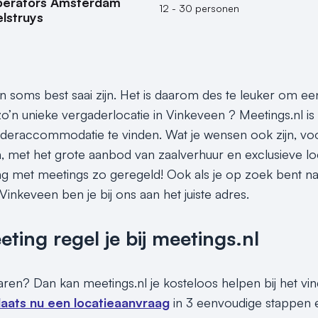
perators Amsterdam
12 - 30 personen
lstruys
 soms best saai zijn. Het is daarom des te leuker om een
o’n unieke vergaderlocatie in Vinkeveen ? Meetings.nl i
aderaccommodatie te vinden. Wat je wensen ook zijn, voo
on, met het grote aanbod van zaalverhuur en exclusieve lo
g met meetings zo geregeld! Ook als je op zoek bent na
inkeveen ben je bij ons aan het juiste adres.
ing regel je bij meetings.nl
paren? Dan kan meetings.nl je kosteloos helpen bij het vi
laats nu een locatieaanvraag
in 3 eenvoudige stappen e