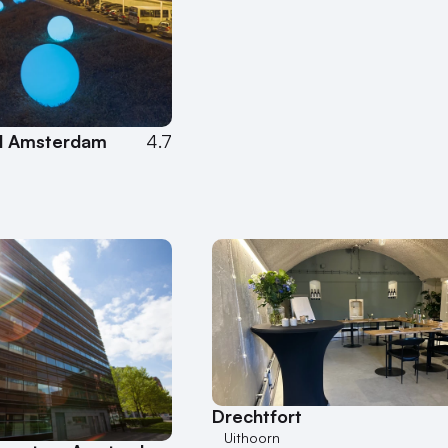
el Amsterdam
4.7
n
Drechtfort
Uithoorn