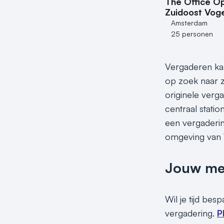
The Office O
Zuidoost Voge
Amsterdam
25 personen
Vergaderen kan
op zoek naar z
originele verg
centraal stati
een vergaderin
omgeving van V
Jouw meet
Wil je tijd bes
vergadering.
P