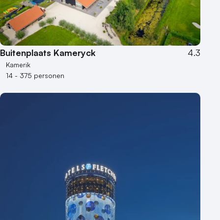
Locaties aan zee
Museum
Theater
Varende locatie
Buitenplaats Kameryck
4.3
Kamerik
14 - 375 personen