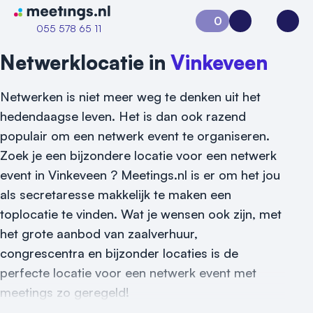
Naar home van Meetings
0
Aanvraag 0
Inloggen
Open
055 578 65 11
Netwerklocatie in
Vinkeveen
Netwerken is niet meer weg te denken uit het
hedendaagse leven. Het is dan ook razend
populair om een netwerk event te organiseren.
Zoek je een bijzondere locatie voor een netwerk
event in Vinkeveen ? Meetings.nl is er om het jou
als secretaresse makkelijk te maken een
toplocatie te vinden. Wat je wensen ook zijn, met
het grote aanbod van zaalverhuur,
congrescentra en bijzonder locaties is de
perfecte locatie voor een netwerk event met
meetings zo geregeld!
Vraag locatie aan