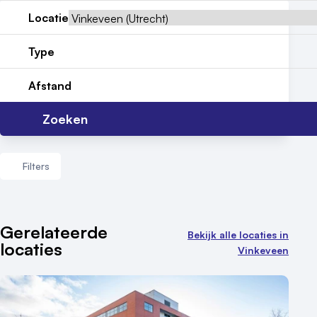
Locatie
Locatiegids
Type
Meld locatie aan
Nieuws
Afstand
Reviews (5⭐️)
Zoeken
Contact
Filters
Aantal zalen
Gerelateerde
Bekijk alle locaties in
locaties
1 - 5 zalen
Vinkeveen
6 - 10 zalen
10 of meer zalen
Aantal personen