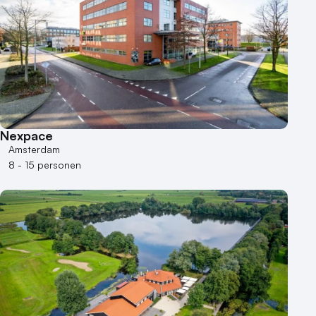
1 - 50 personen
50 - 100 personen
100 - 250 personen
250 - 500 personen
500+ personen
Bijzondere locaties
Nexpace
Buitenlocatie
Amsterdam
Duurzame locatie
8 - 15 personen
Groene locatie
Heisessie
Hotel
Hybride events
Industriële locatie
Kasteel en landgoed
Kleine / intieme locatie