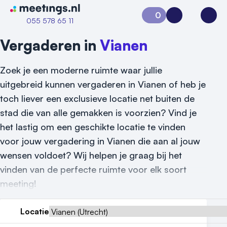
Naar home van Meetings
0
Aanvraag 0
Inloggen
Open
055 578 65 11
Vergaderen in
Vianen
Zoek je een moderne ruimte waar jullie
uitgebreid kunnen vergaderen in Vianen of heb je
toch liever een exclusieve locatie net buiten de
stad die van alle gemakken is voorzien? Vind je
het lastig om een geschikte locatie te vinden
voor jouw vergadering in Vianen die aan al jouw
wensen voldoet? Wij helpen je graag bij het
Vraag locatie aan
vinden van de perfecte ruimte voor elk soort
Locatiegids
meeting!
Meld locatie aan
Locatie
Nieuws