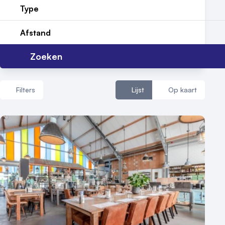
Type
Reviews (5⭐️)
Afstand
Contact
Zoeken
Filters
Lijst
Op kaart
Aantal zalen
1 - 5 zalen
6 - 10 zalen
10 of meer zalen
Aantal personen
1 - 50 personen
50 - 100 personen