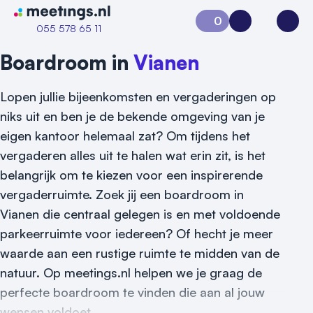
Naar home van Meetings
0
Aanvraag 0
Inloggen
Open
055 578 65 11
Boardroom in
Vianen
Lopen jullie bijeenkomsten en vergaderingen op
niks uit en ben je de bekende omgeving van je
eigen kantoor helemaal zat? Om tijdens het
vergaderen alles uit te halen wat erin zit, is het
belangrijk om te kiezen voor een inspirerende
vergaderruimte. Zoek jij een boardroom in
Vraag locatie aan
Vianen die centraal gelegen is en met voldoende
Locatiegids
parkeerruimte voor iedereen? Of hecht je meer
waarde aan een rustige ruimte te midden van de
Meld locatie aan
natuur. Op meetings.nl helpen we je graag de
perfecte boardroom te vinden die aan al jouw
Nieuws
wensen voldoet.