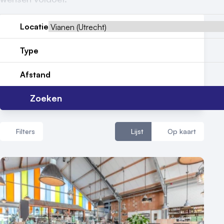
Reviews (5⭐️)
Locatie
Contact
Type
Afstand
Zoeken
Filters
Lijst
Op kaart
Aantal zalen
1 - 5 zalen
6 - 10 zalen
10 of meer zalen