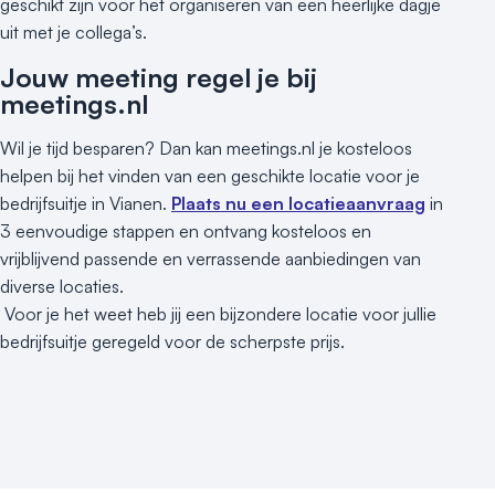
Kleine / intieme locatie
geschikt zijn voor het organiseren van een heerlijke dagje
Locaties aan zee
uit met je collega’s.
Museum
Jouw meeting regel je bij
Theater
meetings.nl
Varende locatie
Wil je tijd besparen? Dan kan meetings.nl je kosteloos
helpen bij het vinden van een geschikte locatie voor je
bedrijfsuitje in Vianen.
Plaats nu een locatieaanvraag
in
3 eenvoudige stappen en ontvang kosteloos en
vrijblijvend passende en verrassende aanbiedingen van
diverse locaties.
Voor je het weet heb jij een bijzondere locatie voor jullie
bedrijfsuitje geregeld voor de scherpste prijs.