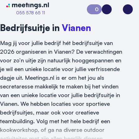
Naar home van Meetings
0
Aanvraag 0
Inloggen
Open
055 578 65 11
Bedrijfsuitje in
Vianen
Mag jij voor jullie bedrijf hét bedrijfsuitje van
2026 organiseren in Vianen? De verwachtingen
voor zo’n uitje zijn natuurlijk hooggespannen en
je wil een unieke locatie voor jullie verfrissende
dagje uit. Meetings.nl is er om het jou als
Vraag locatie aan
secretaresse makkelijk te maken bij het vinden
van een unieke locatie voor jullie bedrijfsuitje in
Locatiegids
Vianen. We hebben locaties voor sportieve
Meld locatie aan
bedrijfsuitjes, maar ook voor creatieve
teambuilding. Volg met het hele bedrijf een
Nieuws
kookworkshop, of ga na diverse outdoor
activiteiten met zijn allen heerlijk dineren.