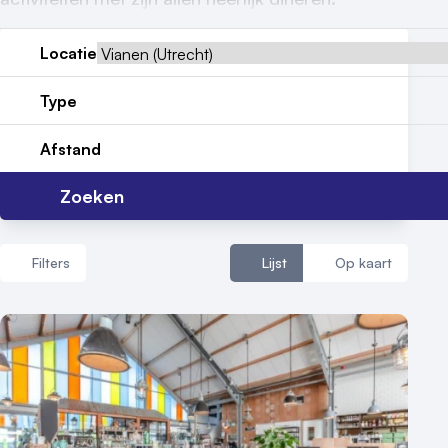
Reviews (5⭐️)
Contact
Locatie
Type
Afstand
Zoeken
Filters
Lijst
Op kaart
Aantal zalen
1 - 5 zalen
6 - 10 zalen
10 of meer zalen