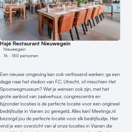
Aantal personen
1 - 50 personen
50 - 100 personen
100 - 250 personen
250 - 500 personen
Hajé Restaurant Nieuwegein
500+ personen
Nieuwegein
16 - 150 personen
Bijzondere locaties
Buitenlocatie
Een nieuwe omgeving kan ook verfrissend werken: ga een
Duurzame locatie
dagje naar het stadion van F.C. Utrecht, of misschien Het
Groene locatie
Spoorwegmuseum? Wat je wensen ook zijn, met het
Heisessie
grote aanbod van zaalverhuur, congrescentra en
Hotel
bijzonder locaties is de perfecte locatie voor een origineel
Hybride events
bedrijfsuitje in Vianen zo geregeld. Alles kan! Meetings.nl
Industriële locatie
bezorgd jou de perfecte locatie voor elk bedrijfsuitje. Hier
Kasteel en landgoed
vind je een overzicht van al onze locaties in Vianen die