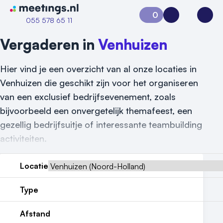
Naar home van Meetings
0
Aanvraag 0
Inloggen
Open
055 578 65 11
Vergaderen in
Venhuizen
Hier vind je een overzicht van al onze locaties in
Venhuizen die geschikt zijn voor het organiseren
van een exclusief bedrijfsevenement, zoals
bijvoorbeeld een onvergetelijk themafeest, een
gezellig bedrijfsuitje of interessante teambuilding
activiteiten.
Locatie
Type
Vraag locatie aan
Afstand