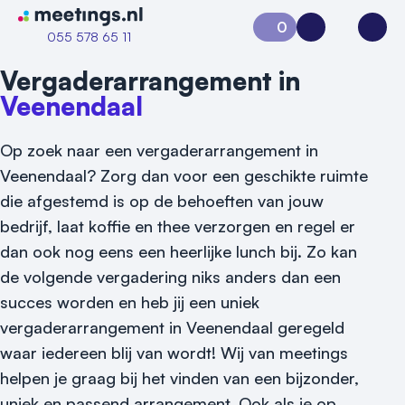
Naar home van Meetings
0
Aanvraag 0
Inloggen
Open
055 578 65 11
Vergaderarrangement in
Veenendaal
Op zoek naar een vergaderarrangement in
Veenendaal? Zorg dan voor een geschikte ruimte
die afgestemd is op de behoeften van jouw
bedrijf, laat koffie en thee verzorgen en regel er
dan ook nog eens een heerlijke lunch bij. Zo kan
Vraag locatie aan
de volgende vergadering niks anders dan een
succes worden en heb jij een uniek
Locatiegids
vergaderarrangement in Veenendaal geregeld
Meld locatie aan
waar iedereen blij van wordt! Wij van meetings
helpen je graag bij het vinden van een bijzonder,
Nieuws
uniek en passend arrangement. Ook als je op