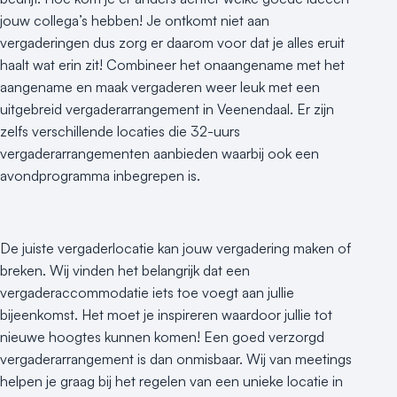
Hotel
jouw collega’s hebben! Je ontkomt niet aan
Hybride events
vergaderingen dus zorg er daarom voor dat je alles eruit
Industriële locatie
haalt wat erin zit! Combineer het onaangename met het
Kasteel en landgoed
aangename en maak vergaderen weer leuk met een
Kleine / intieme locatie
uitgebreid vergaderarrangement in Veenendaal. Er zijn
Locaties aan zee
zelfs verschillende locaties die 32-uurs
Museum
vergaderarrangementen aanbieden waarbij ook een
Theater
avondprogramma inbegrepen is.
Varende locatie
De juiste vergaderlocatie kan jouw vergadering maken of
breken. Wij vinden het belangrijk dat een
vergaderaccommodatie iets toe voegt aan jullie
bijeenkomst. Het moet je inspireren waardoor jullie tot
nieuwe hoogtes kunnen komen! Een goed verzorgd
vergaderarrangement is dan onmisbaar. Wij van meetings
helpen je graag bij het regelen van een unieke locatie in