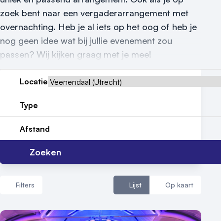
zoek bent naar een vergaderarrangement met
Reviews (5⭐️)
overnachting. Heb je al iets op het oog of heb je
Contact
nog geen idee wat bij jullie evenement zou
passen? Wij kijken graag met je mee!
Locatie
Type
Afstand
Zoeken
Filters
Lijst
Op kaart