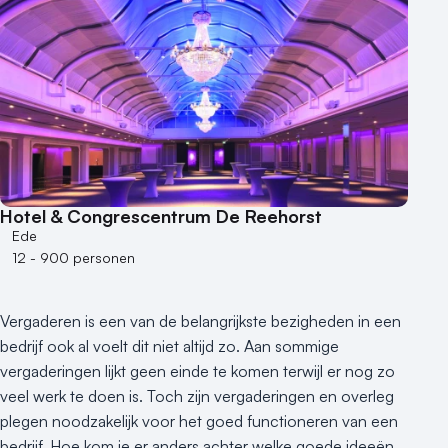
Aantal zalen
1 - 5 zalen
6 - 10 zalen
10 of meer zalen
Aantal personen
1 - 50 personen
50 - 100 personen
Hotel & Congrescentrum De Reehorst
100 - 250 personen
Ede
250 - 500 personen
12 - 900 personen
500+ personen
Bijzondere locaties
Vergaderen is een van de belangrijkste bezigheden in een
Buitenlocatie
bedrijf ook al voelt dit niet altijd zo. Aan sommige
Duurzame locatie
vergaderingen lijkt geen einde te komen terwijl er nog zo
veel werk te doen is. Toch zijn vergaderingen en overleg
Groene locatie
plegen noodzakelijk voor het goed functioneren van een
Heisessie
bedrijf. Hoe kom je er anders achter welke goede ideeën