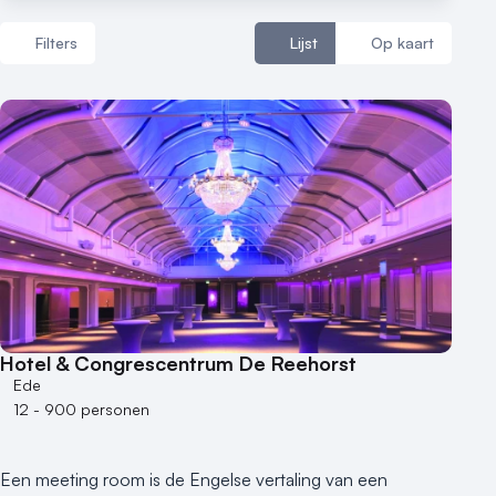
Filters
Lijst
Op kaart
Aantal zalen
1 - 5 zalen
6 - 10 zalen
10 of meer zalen
Aantal personen
1 - 50 personen
50 - 100 personen
Hotel & Congrescentrum De Reehorst
100 - 250 personen
Ede
250 - 500 personen
12 - 900 personen
500+ personen
Bijzondere locaties
Een meeting room is de Engelse vertaling van een