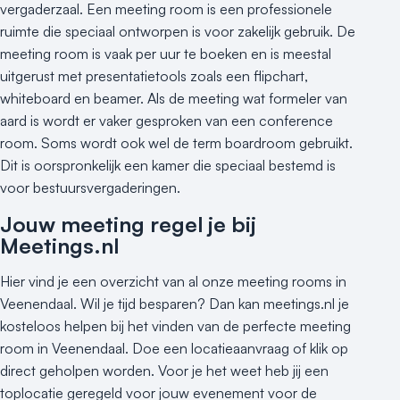
Buitenlocatie
vergaderzaal. Een meeting room is een professionele
Duurzame locatie
ruimte die speciaal ontworpen is voor zakelijk gebruik. De
meeting room is vaak per uur te boeken en is meestal
Groene locatie
uitgerust met presentatietools zoals een flipchart,
Heisessie
whiteboard en beamer. Als de meeting wat formeler van
Hotel
aard is wordt er vaker gesproken van een conference
Hybride events
room. Soms wordt ook wel de term boardroom gebruikt.
Industriële locatie
Dit is oorspronkelijk een kamer die speciaal bestemd is
Kasteel en landgoed
voor bestuursvergaderingen.
Kleine / intieme locatie
Jouw meeting regel je bij
Locaties aan zee
Meetings.nl
Museum
Theater
Hier vind je een overzicht van al onze meeting rooms in
Varende locatie
Veenendaal. Wil je tijd besparen? Dan kan meetings.nl je
kosteloos helpen bij het vinden van de perfecte meeting
room in Veenendaal. Doe een locatieaanvraag of klik op
direct geholpen worden. Voor je het weet heb jij een
toplocatie geregeld voor jouw evenement voor de