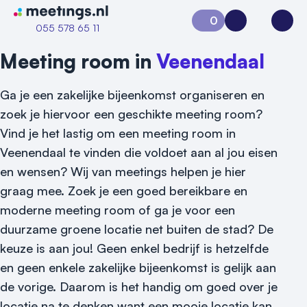
Naar home van Meetings
0
Aanvraag 0
Inloggen
Open
055 578 65 11
Meeting room in
Veenendaal
Ga je een zakelijke bijeenkomst organiseren en
zoek je hiervoor een geschikte meeting room?
Vind je het lastig om een meeting room in
Veenendaal te vinden die voldoet aan al jou eisen
en wensen? Wij van meetings helpen je hier
graag mee. Zoek je een goed bereikbare en
Vraag locatie aan
moderne meeting room of ga je voor een
Locatiegids
duurzame groene locatie net buiten de stad? De
keuze is aan jou! Geen enkel bedrijf is hetzelfde
Meld locatie aan
en geen enkele zakelijke bijeenkomst is gelijk aan
Nieuws
de vorige. Daarom is het handig om goed over je
locatie na te denken want een mooie locatie kan