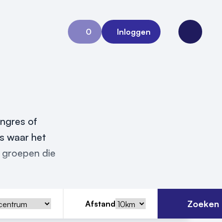
0
Inloggen
Aanvraag 0
Open me
ongres of
is waar het
 groepen die
Zoeken
Afstand