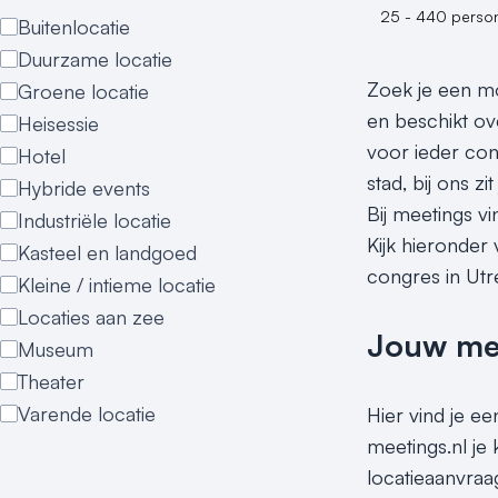
25 - 440 perso
Buitenlocatie
Duurzame locatie
Zoek je een mo
Groene locatie
en beschikt ove
Heisessie
voor ieder con
Hotel
stad, bij ons zi
Hybride events
Bij meetings v
Industriële locatie
Kijk hieronder
Kasteel en landgoed
congres in Utr
Kleine / intieme locatie
Locaties aan zee
Jouw meet
Museum
Theater
Varende locatie
Hier vind je e
meetings.nl je
locatieaanvraa