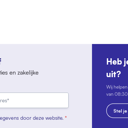
f
Heb j
ies en zakelijke
uit?
Wij helpen 
van 08:30 
Stel j
gegevens door deze website.
*