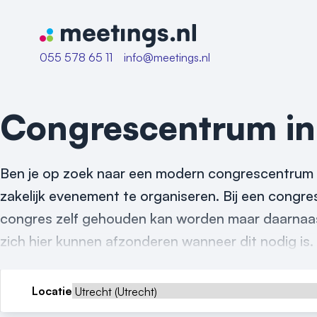
Naar home van Meetings
055 578 65 11
info@meetings.nl
Congrescentrum i
Ben je op zoek naar een modern congrescentrum i
zakelijk evenement te organiseren. Bij een congres
congres zelf gehouden kan worden maar daarnaast 
zich hier kunnen afzonderen wanneer dit nodig is.
Locatie