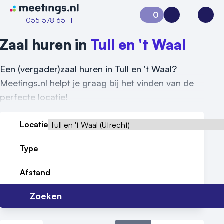
Naar home van Meetings
0
Aanvraag 0
Inloggen
Open
055 578 65 11
Zaal huren in
Tull en 't Waal
Een (vergader)zaal huren in Tull en 't Waal?
Meetings.nl helpt je graag bij het vinden van de
perfecte locatie!
Locatie
Type
Afstand
Vraag locatie aan
Zoeken
Locatiegids