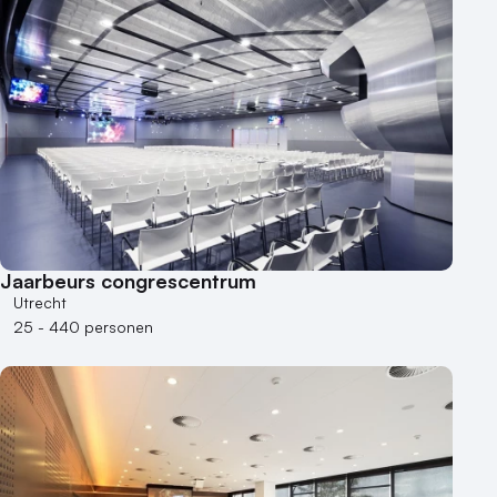
Duurzame locatie
Groene locatie
Heisessie
Hotel
Hybride events
Industriële locatie
Kasteel en landgoed
Kleine / intieme locatie
Locaties aan zee
Jaarbeurs congrescentrum
Museum
Utrecht
Theater
25 - 440 personen
Varende locatie