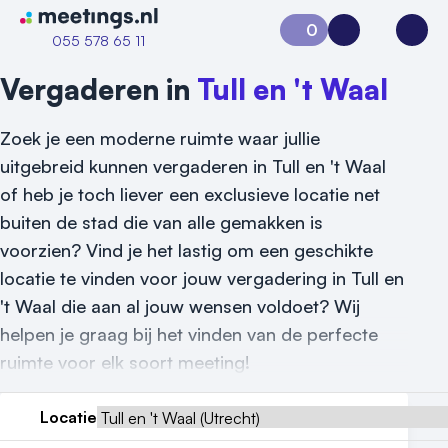
Naar home van Meetings
0
Aanvraag 0
Inloggen
Open
055 578 65 11
Vergaderen in
Tull en 't Waal
Zoek je een moderne ruimte waar jullie
uitgebreid kunnen vergaderen in Tull en 't Waal
of heb je toch liever een exclusieve locatie net
buiten de stad die van alle gemakken is
voorzien? Vind je het lastig om een geschikte
locatie te vinden voor jouw vergadering in Tull en
't Waal die aan al jouw wensen voldoet? Wij
Vraag locatie aan
helpen je graag bij het vinden van de perfecte
Locatiegids
ruimte voor elk soort meeting!
Meld locatie aan
Locatie
Nieuws