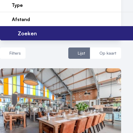
Type
Reviews (5⭐️)
Afstand
Contact
Zoeken
Filters
Lijst
Op kaart
Aantal zalen
1 - 5 zalen
6 - 10 zalen
10 of meer zalen
Aantal personen
1 - 50 personen
50 - 100 personen