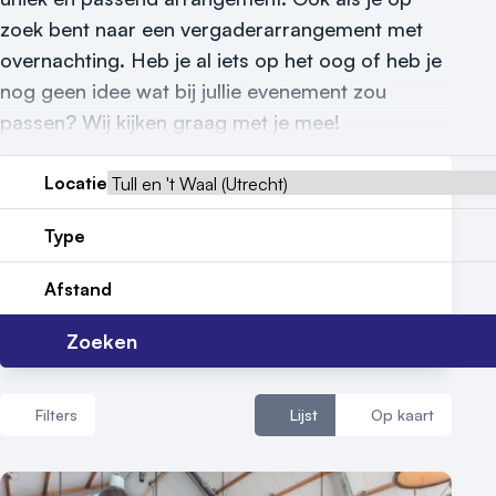
Nieuws
zoek bent naar een vergaderarrangement met
Reviews (5⭐️)
overnachting. Heb je al iets op het oog of heb je
nog geen idee wat bij jullie evenement zou
Contact
passen? Wij kijken graag met je mee!
Locatie
Type
Afstand
Zoeken
Filters
Lijst
Op kaart