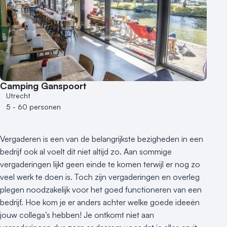
Hotel
Hybride events
Industriële locatie
Kasteel en landgoed
Kleine / intieme locatie
Locaties aan zee
Camping Ganspoort
Museum
Utrecht
Theater
5 - 60 personen
Varende locatie
Vergaderen is een van de belangrijkste bezigheden in een
bedrijf ook al voelt dit niet altijd zo. Aan sommige
vergaderingen lijkt geen einde te komen terwijl er nog zo
veel werk te doen is. Toch zijn vergaderingen en overleg
plegen noodzakelijk voor het goed functioneren van een
bedrijf. Hoe kom je er anders achter welke goede ideeën
jouw collega’s hebben! Je ontkomt niet aan