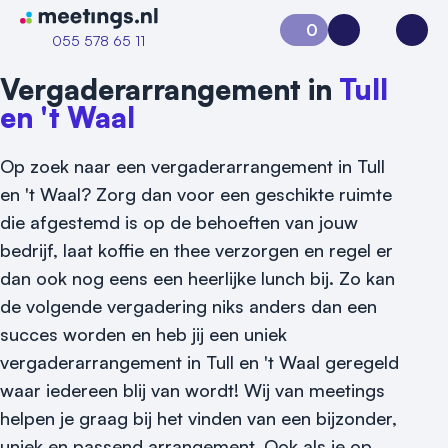
Naar home van Meetings
0
Aanvraag 0
Inloggen
Open
055 578 65 11
Vergaderarrangement in
Tull
en 't Waal
Op zoek naar een vergaderarrangement in Tull
en 't Waal? Zorg dan voor een geschikte ruimte
die afgestemd is op de behoeften van jouw
bedrijf, laat koffie en thee verzorgen en regel er
dan ook nog eens een heerlijke lunch bij. Zo kan
de volgende vergadering niks anders dan een
Vraag locatie aan
succes worden en heb jij een uniek
vergaderarrangement in Tull en 't Waal geregeld
Locatiegids
waar iedereen blij van wordt! Wij van meetings
Meld locatie aan
helpen je graag bij het vinden van een bijzonder,
uniek en passend arrangement. Ook als je op