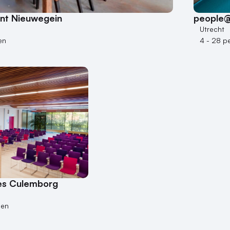
ant Nieuwegein
people@
Utrecht
en
4 - 28 p
es Culemborg
nen