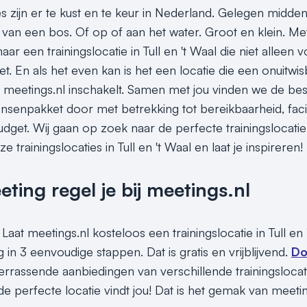
es zijn er te kust en te keur in Nederland. Gelegen midden
van een bos. Of op of aan het water. Groot en klein. Met e
ar een trainingslocatie in Tull en 't Waal die niet alleen
t. En als het even kan is het een locatie die een onuitwi
e meetings.nl inschakelt. Samen met jou vinden we de best 
senpakket door met betrekking tot bereikbaarheid, facilit
get. Wij gaan op zoek naar de perfecte trainingslocatie i
e trainingslocaties in Tull en 't Waal en laat je inspireren!
ing regel je bij meetings.nl
Laat meetings.nl kosteloos een trainingslocatie in Tull en
 in 3 eenvoudige stappen. Dat is gratis en vrijblijvend.
Do
rassende aanbiedingen van verschillende trainingslocaties 
e perfecte locatie vindt jou! Dat is het gemak van meeti