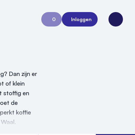
0
Inloggen
Aanvraag 0
Open me
ng? Dan zijn er
t of klein
 stoffig en
moet de
perkt koffie
t Waal.