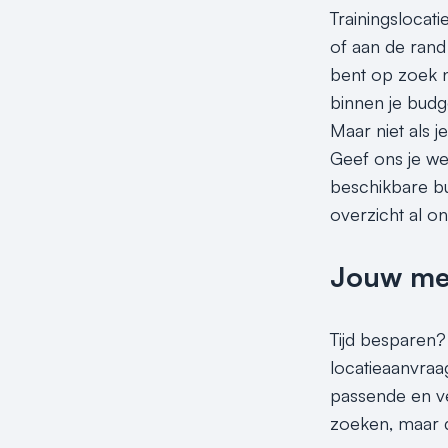
Trainingslocati
of aan de rand 
bent op zoek na
binnen je budge
Maar niet als j
Geef ons je wen
beschikbare bud
overzicht al onz
Jouw meet
Tijd besparen? 
locatieaanvraag
passende en ver
zoeken, maar d