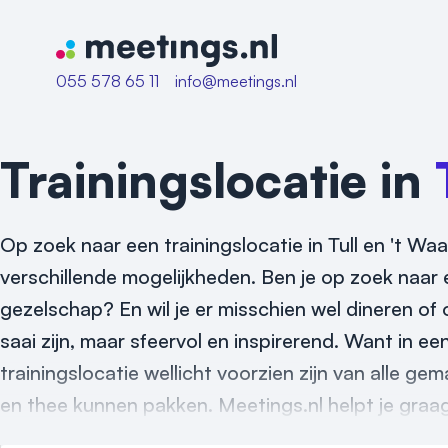
Naar home van Meetings
055 578 65 11
info@meetings.nl
Trainingslocatie in
Op zoek naar een trainingslocatie in Tull en 't Wa
verschillende mogelijkheden. Ben je op zoek naar ee
gezelschap? En wil je er misschien wel dineren of 
saai zijn, maar sfeervol en inspirerend. Want in e
trainingslocatie wellicht voorzien zijn van alle ge
en thee kunnen pakken. Meetings.nl helpt je graag b