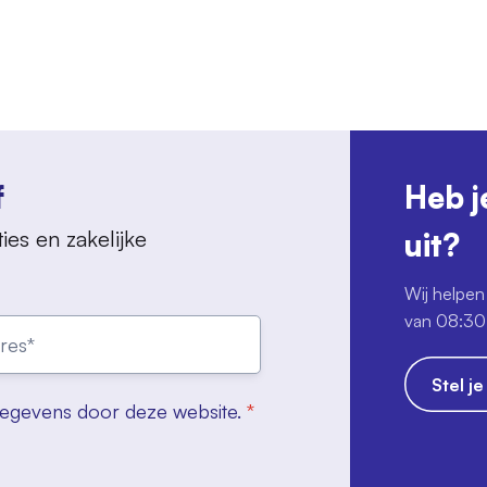
f
Heb j
ies en zakelijke
uit?
Wij helpen 
van 08:30 
Stel j
gegevens door deze website.
*