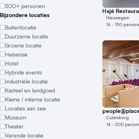
500+ personen
Hajé Restaur
Bijzondere locaties
Nieuwegein
16 - 150 person
Buitenlocatie
Duurzame locatie
Groene locatie
Heisessie
Hotel
Hybride events
Industriële locatie
Kasteel en landgoed
Kleine / intieme locatie
Locaties aan zee
people@plac
Museum
Culemborg
14 - 200 perso
Theater
Varende locatie