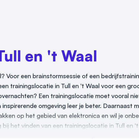
Tull en 't Waal
al? Voor een brainstormsessie of een bedrijfstraini
n trainingslocatie in Tull en 't Waal voor een groo
overnachten? Een trainingslocatie moet vooral niet
en inspirerende omgeving leer je beter. Daarnaast 
makken op het gebied van elektronica en wil je onbe
ij het vinden van een trainingslocatie in Tull en '