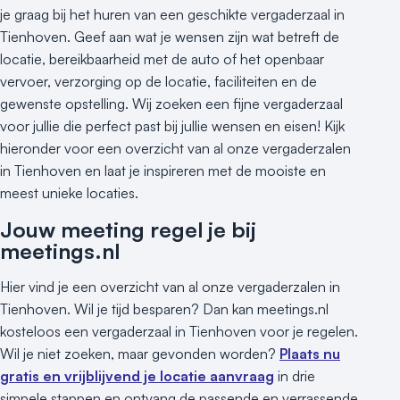
Hotel
je graag bij het huren van een geschikte vergaderzaal in
Hybride events
Tienhoven. Geef aan wat je wensen zijn wat betreft de
Industriële locatie
locatie, bereikbaarheid met de auto of het openbaar
Kasteel en landgoed
vervoer, verzorging op de locatie, faciliteiten en de
Kleine / intieme locatie
gewenste opstelling. Wij zoeken een fijne vergaderzaal
Locaties aan zee
voor jullie die perfect past bij jullie wensen en eisen! Kijk
hieronder voor een overzicht van al onze vergaderzalen
Museum
in Tienhoven en laat je inspireren met de mooiste en
Theater
meest unieke locaties.
Varende locatie
Jouw meeting regel je bij
meetings.nl
Hier vind je een overzicht van al onze vergaderzalen in
Tienhoven. Wil je tijd besparen? Dan kan meetings.nl
kosteloos een vergaderzaal in Tienhoven voor je regelen.
Wil je niet zoeken, maar gevonden worden?
Plaats nu
gratis en vrijblijvend je locatie aanvraag
in drie
simpele stappen en ontvang de passende en verrassende