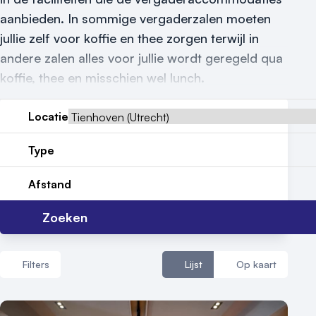
Reviews (5⭐️)
aanbieden. In sommige vergaderzalen moeten
jullie zelf voor koffie en thee zorgen terwijl in
Contact
andere zalen alles voor jullie wordt geregeld qua
koffie, thee en misschien wel lunch.
Locatie
Type
Afstand
Zoeken
Filters
Lijst
Op kaart