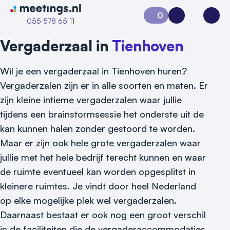
Naar home van Meetings
0
Aanvraag 0
Inloggen
Open
055 578 65 11
Vergaderzaal in
Tienhoven
Wil je een vergaderzaal in Tienhoven huren?
Vergaderzalen zijn er in alle soorten en maten. Er
zijn kleine intieme vergaderzalen waar jullie
tijdens een brainstormsessie het onderste uit de
kan kunnen halen zonder gestoord te worden.
Maar er zijn ook hele grote vergaderzalen waar
Vraag locatie aan
jullie met het hele bedrijf terecht kunnen en waar
Locatiegids
de ruimte eventueel kan worden opgesplitst in
kleinere ruimtes. Je vindt door heel Nederland
Meld locatie aan
op elke mogelijke plek wel vergaderzalen.
Nieuws
Daarnaast bestaat er ook nog een groot verschil
in de faciliteiten die de vergaderaccommodaties