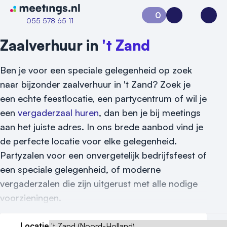
Naar home van Meetings
0
Aanvraag 0
Inloggen
Open
055 578 65 11
Zaalverhuur in
't Zand
Ben je voor een speciale gelegenheid op zoek
naar bijzonder zaalverhuur in 't Zand? Zoek je
een echte feestlocatie, een partycentrum of wil je
een
vergaderzaal huren
, dan ben je bij meetings
aan het juiste adres. In ons brede aanbod vind je
de perfecte locatie voor elke gelegenheid.
Partyzalen voor een onvergetelijk bedrijfsfeest of
Vraag locatie aan
een speciale gelegenheid, of moderne
Locatiegids
vergaderzalen die zijn uitgerust met alle nodige
voorzieningen.
Meld locatie aan
Nieuws
Locatie