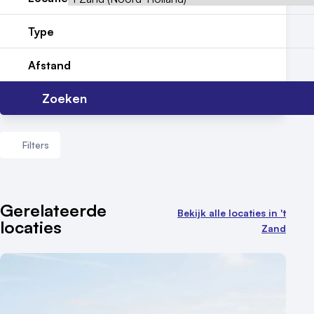
Reviews (5⭐️)
Type
Contact
Afstand
Zoeken
Filters
Aantal zalen
Gerelateerde
Bekijk alle locaties in 't
locaties
1 - 5 zalen
Zand
6 - 10 zalen
10 of meer zalen
Aantal personen
1 - 50 personen