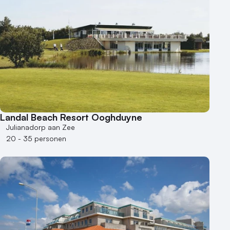
50 - 100 personen
100 - 250 personen
250 - 500 personen
500+ personen
Bijzondere locaties
Buitenlocatie
Duurzame locatie
Landal Beach Resort Ooghduyne
Groene locatie
Julianadorp aan Zee
Heisessie
20 - 35 personen
Hotel
Hybride events
Industriële locatie
Kasteel en landgoed
Kleine / intieme locatie
Locaties aan zee