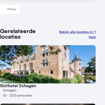
Filters
Aantal zalen
Gerelateerde
Bekijk alle locaties in 't
locaties
1 - 5 zalen
Veld
6 - 10 zalen
10 of meer zalen
Aantal personen
1 - 50 personen
50 - 100 personen
100 - 250 personen
250 - 500 personen
Slothotel Schagen
Schagen
500+ personen
10 - 200 personen
Bijzondere locaties