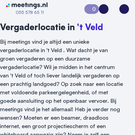
Naar home van Meetings
0
Aanvraag 0
Inloggen
Open
055 578 65 11
Vergaderlocatie in
't Veld
Bij meetings vind je altijd een unieke
vergaderlocatie in 't Veld . Wat dacht je van
groen vergaderen op een duurzame
vergaderlocatie? Wil je midden in het centrum
van 't Veld of toch liever landelijk vergaderen op
een prachtig landgoed? Op zoek naar een locatie
met voldoende parkeergelegenheid, of met
Vraag locatie aan
goede aansluiting op het openbaar vervoer. Bij
meetings vind je het allemaal! Heb je verder nog
Locatiegids
wensen? Moeten er een beamer, draadloos
Meld locatie aan
internet, een groot projectiescherm of een
whiteboard aanwezig zijn? Neem je zelf een