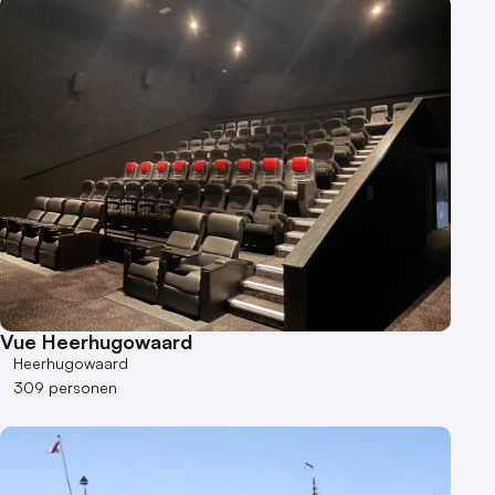
Buitenlocatie
Duurzame locatie
Groene locatie
Heisessie
Hotel
Hybride events
Industriële locatie
Kasteel en landgoed
Kleine / intieme locatie
Locaties aan zee
Museum
Theater
Vue Heerhugowaard
Heerhugowaard
Varende locatie
309 personen