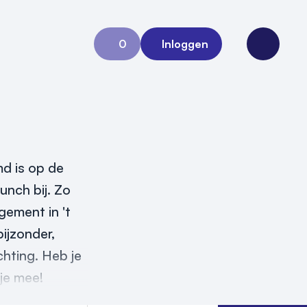
0
Inloggen
Aanvraag 0
Open me
d is op de
unch bij. Zo
gement in 't
bijzonder,
hting. Heb je
 je mee!