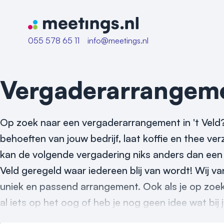
Naar home van Meetings
055 578 65 11
info@meetings.nl
Vergaderarrangem
Op zoek naar een vergaderarrangement in 't Veld?
behoeften van jouw bedrijf, laat koffie en thee ver
kan de volgende vergadering niks anders dan een 
Veld geregeld waar iedereen blij van wordt! Wij va
uniek en passend arrangement. Ook als je op zoe
al iets op het oog of heb je nog geen idee wat bij