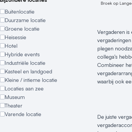
Broek op Langed
Buitenlocatie
Duurzame locatie
Groene locatie
Vergaderen is e
Heisessie
vergaderingen 
Hotel
plegen noodzak
Hybride events
collega’s hebbe
Industriële locatie
Combineer het
Kasteel en landgoed
vergaderarrang
Kleine / intieme locatie
waarbij ook e
Locaties aan zee
Museum
Theater
Varende locatie
De juiste verg
vergaderaccomm