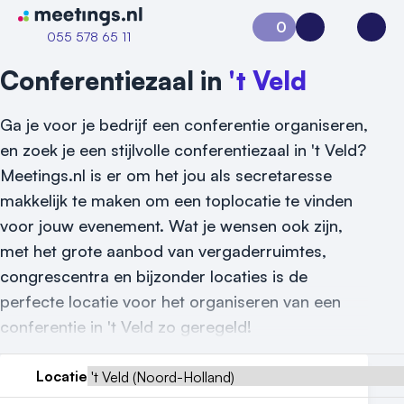
Naar home van Meetings
0
Aanvraag 0
Inloggen
Open
055 578 65 11
Conferentiezaal in
't Veld
Ga je voor je bedrijf een conferentie organiseren,
en zoek je een stijlvolle conferentiezaal in 't Veld?
Meetings.nl is er om het jou als secretaresse
makkelijk te maken om een toplocatie te vinden
voor jouw evenement. Wat je wensen ook zijn,
met het grote aanbod van vergaderruimtes,
congrescentra en bijzonder locaties is de
Vraag locatie aan
perfecte locatie voor het organiseren van een
Locatiegids
conferentie in 't Veld zo geregeld!
Meld locatie aan
Locatie
Nieuws