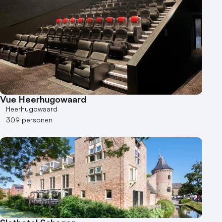
100 - 250 personen
250 - 500 personen
500+ personen
Bijzondere locaties
Buitenlocatie
Duurzame locatie
Vue Heerhugowaard
Groene locatie
Heerhugowaard
Heisessie
309 personen
Hotel
Hybride events
Industriële locatie
Kasteel en landgoed
Kleine / intieme locatie
Locaties aan zee
Museum
Theater