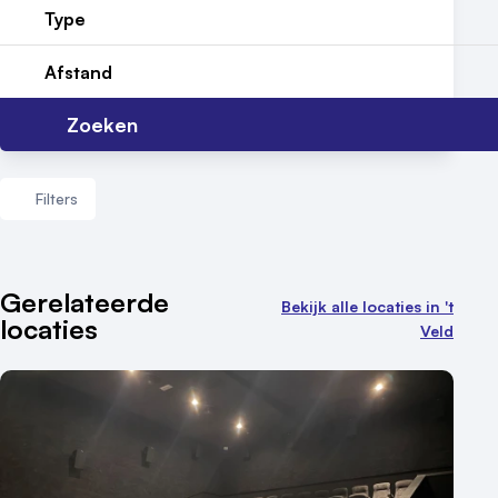
Type
Reviews (5⭐️)
Afstand
Contact
Zoeken
Filters
Aantal zalen
Gerelateerde
Bekijk alle locaties in 't
locaties
1 - 5 zalen
Veld
6 - 10 zalen
10 of meer zalen
Aantal personen
1 - 50 personen
50 - 100 personen