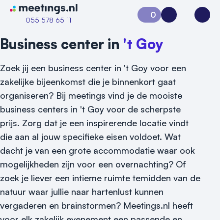
Naar home van Meetings
0
Aanvraag 0
Inloggen
Open
055 578 65 11
Business center in
't Goy
Zoek jij een business center in 't Goy voor een
zakelijke bijeenkomst die je binnenkort gaat
organiseren? Bij meetings vind je de mooiste
business centers in 't Goy voor de scherpste
prijs. Zorg dat je een inspirerende locatie vindt
die aan al jouw specifieke eisen voldoet. Wat
dacht je van een grote accommodatie waar ook
mogelijkheden zijn voor een overnachting? Of
zoek je liever een intieme ruimte temidden van de
natuur waar jullie naar hartenlust kunnen
Vraag locatie aan
vergaderen en brainstormen? Meetings.nl heeft
voor elk zakelijk evenement een passende en