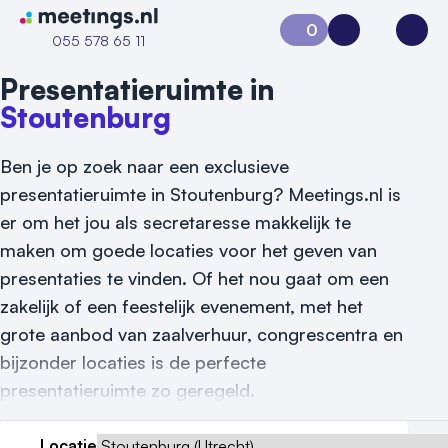
Naar home van Meetings
0
Aanvraag 0
Inloggen
Open
055 578 65 11
Presentatieruimte in
Stoutenburg
Ben je op zoek naar een exclusieve
presentatieruimte in Stoutenburg? Meetings.nl is
er om het jou als secretaresse makkelijk te
maken om goede locaties voor het geven van
Vraag locatie aan
presentaties te vinden. Of het nou gaat om een
zakelijk of een feestelijk evenement, met het
Locatiegids
grote aanbod van zaalverhuur, congrescentra en
Meld locatie aan
bijzonder locaties is de perfecte
presentatieruimte zo geregeld.
Nieuws
Reviews (5⭐️)
Locatie