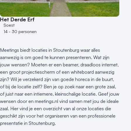
50 - 100 personen
100 - 250 personen
Het Derde Erf
250 - 500 personen
Soest
14 - 30 personen
500+ personen
Bijzondere locaties
Meetings biedt locaties in Stoutenburg waar alles
Buitenlocatie
aanwezig is om goed te kunnen presenteren. Wat zijn
Duurzame locatie
jouw wensen? Moeten er een beamer, draadloos internet,
Groene locatie
een groot projectiescherm of een whiteboard aanwezig
Heisessie
zijn? Wil je verzekerd zijn van goede horeca in de buurt,
Hotel
of bij de locatie zelf? Ben je op zoek naar een grote zaal,
Hybride events
of juist naar een intiemere, kleinschalige locatie. Geef jouw
Industriële locatie
wensen door en meetings.nl vind samen met jou de ideale
Kasteel en landgoed
zaal. Hier vind je een overzicht van al onze locaties die
Kleine / intieme locatie
geschikt zijn voor het organiseren van een professionele
presentatie in Stoutenburg.
Locaties aan zee