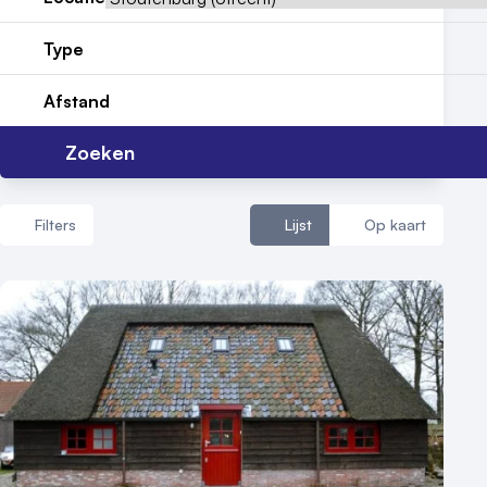
Contact
Type
Afstand
Zoeken
Filters
Lijst
Op kaart
Aantal zalen
1 - 5 zalen
6 - 10 zalen
10 of meer zalen
Aantal personen
1 - 50 personen