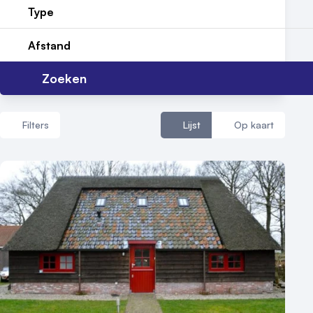
Type
Afstand
Zoeken
Filters
Lijst
Op kaart
Aantal zalen
1 - 5 zalen
6 - 10 zalen
10 of meer zalen
Aantal personen
1 - 50 personen
50 - 100 personen