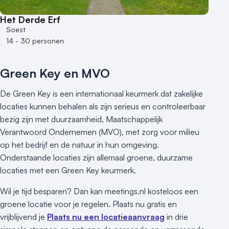
100 - 250 personen
Het Derde Erf
250 - 500 personen
Soest
14 - 30 personen
500+ personen
Bijzondere locaties
Green Key en MVO
Buitenlocatie
Duurzame locatie
De Green Key is een internationaal keurmerk dat zakelijke
Groene locatie
locaties kunnen behalen als zijn serieus en controleerbaar
Heisessie
bezig zijn met duurzaamheid, Maatschappelijk
Hotel
Verantwoord Ondernemen (MVO), met zorg voor milieu
op het bedrijf en de natuur in hun omgeving.
Hybride events
Onderstaande locaties zijn allemaal groene, duurzame
Industriële locatie
locaties met een Green Key keurmerk.
Kasteel en landgoed
Kleine / intieme locatie
Wil je tijd besparen? Dan kan meetings.nl kosteloos een
Locaties aan zee
groene locatie voor je regelen. Plaats nu gratis en
Museum
vrijblijvend je
Plaats nu een locatieaanvraag
in drie
Theater