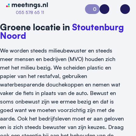
Naar home van Meetings
0
Aanvraag 0
Inloggen
Open
055 578 65 11
Groene locatie in
Stoutenburg
Noord
We worden steeds milieubewuster en steeds
meer mensen en bedrijven (MVO) houden zich
met het milieu bezig. We scheiden plastic en
papier van het restafval, gebruiken
waterbesparende douchekoppen en nemen wat
Vraag locatie aan
vaker de fiets in plaats van de auto. Bewust en
soms onbewust zijn we ermee bezig en dat is
Locatiegids
goed want we moeten voorzichtig zijn met de
aarde. Ook het bedrijfsleven moet er aan geloven
Meld locatie aan
en is zich steeds bewuster van zijn keuzes. Draag
Nieuws
ook een steentje bij aan het behouden van de