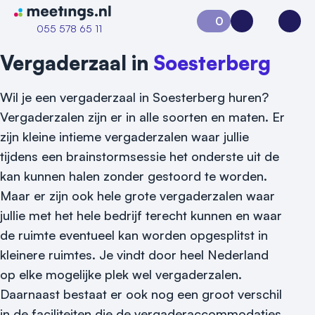
Naar home van Meetings
0
Aanvraag 0
Inloggen
Open
055 578 65 11
Vergaderzaal in
Soesterberg
Wil je een vergaderzaal in Soesterberg huren?
Vergaderzalen zijn er in alle soorten en maten. Er
zijn kleine intieme vergaderzalen waar jullie
tijdens een brainstormsessie het onderste uit de
kan kunnen halen zonder gestoord te worden.
Maar er zijn ook hele grote vergaderzalen waar
Vraag locatie aan
jullie met het hele bedrijf terecht kunnen en waar
Locatiegids
de ruimte eventueel kan worden opgesplitst in
kleinere ruimtes. Je vindt door heel Nederland
Meld locatie aan
op elke mogelijke plek wel vergaderzalen.
Nieuws
Daarnaast bestaat er ook nog een groot verschil
in de faciliteiten die de vergaderaccommodaties