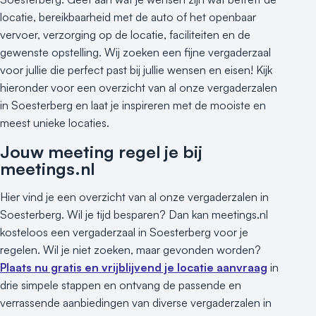
Hotel
locatie, bereikbaarheid met de auto of het openbaar
Hybride events
vervoer, verzorging op de locatie, faciliteiten en de
Industriële locatie
gewenste opstelling. Wij zoeken een fijne vergaderzaal
Kasteel en landgoed
voor jullie die perfect past bij jullie wensen en eisen! Kijk
Kleine / intieme locatie
hieronder voor een overzicht van al onze vergaderzalen
Locaties aan zee
in Soesterberg en laat je inspireren met de mooiste en
Museum
meest unieke locaties.
Theater
Jouw meeting regel je bij
Varende locatie
meetings.nl
Hier vind je een overzicht van al onze vergaderzalen in
Soesterberg. Wil je tijd besparen? Dan kan meetings.nl
kosteloos een vergaderzaal in Soesterberg voor je
regelen. Wil je niet zoeken, maar gevonden worden?
Plaats nu gratis en vrijblijvend je locatie aanvraag
in
drie simpele stappen en ontvang de passende en
verrassende aanbiedingen van diverse vergaderzalen in