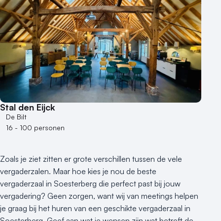
Aantal zalen
1 - 5 zalen
6 - 10 zalen
10 of meer zalen
Aantal personen
1 - 50 personen
50 - 100 personen
Stal den Eijck
100 - 250 personen
De Bilt
250 - 500 personen
16 - 100 personen
500+ personen
Bijzondere locaties
Zoals je ziet zitten er grote verschillen tussen de vele
Buitenlocatie
vergaderzalen. Maar hoe kies je nou de beste
Duurzame locatie
vergaderzaal in Soesterberg die perfect past bij jouw
Groene locatie
vergadering? Geen zorgen, want wij van meetings helpen
je graag bij het huren van een geschikte vergaderzaal in
Heisessie
Soesterberg. Geef aan wat je wensen zijn wat betreft de