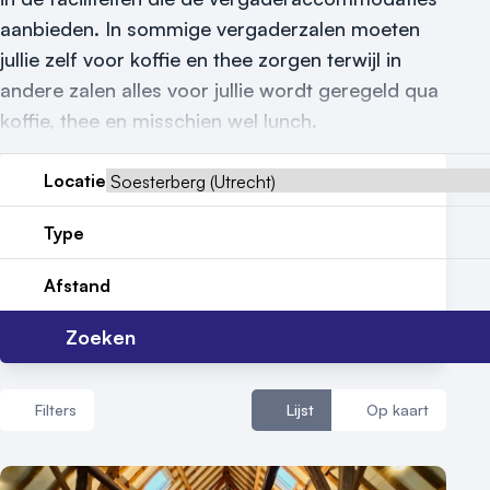
Reviews (5⭐️)
aanbieden. In sommige vergaderzalen moeten
Contact
jullie zelf voor koffie en thee zorgen terwijl in
andere zalen alles voor jullie wordt geregeld qua
koffie, thee en misschien wel lunch.
Locatie
Type
Afstand
Zoeken
Filters
Lijst
Op kaart