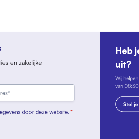
f
Heb j
ies en zakelijke
uit?
Wij helpen 
van 08:30 
Stel j
gegevens door deze website.
*