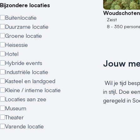
Bijzondere locaties
Woudschoten 
Buitenlocatie
Zeist
Duurzame locatie
8 - 350 person
Groene locatie
Heisessie
Hotel
Jouw meet
Hybride events
Industriële locatie
Kasteel en landgoed
Wil je tijd be
Kleine / intieme locatie
in stijl. Doe e
Locaties aan zee
geregeld in So
Museum
Theater
Varende locatie