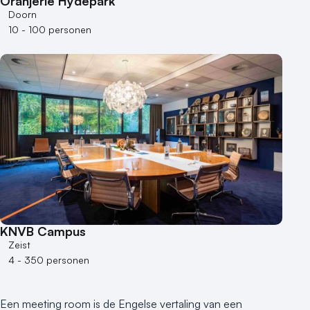
Oranjerie Hydepark
Buitenlocatie
Doorn
Duurzame locatie
10 - 100 personen
Groene locatie
Heisessie
Hotel
Hybride events
Industriële locatie
Kasteel en landgoed
Kleine / intieme locatie
Locaties aan zee
Museum
Theater
KNVB Campus
Varende locatie
Zeist
4 - 350 personen
Een meeting room is de Engelse vertaling van een