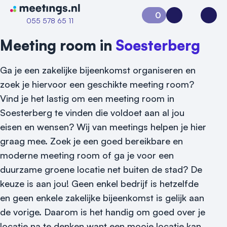
Naar home van Meetings
0
Aanvraag 0
Inloggen
Open
055 578 65 11
Meeting room in
Soesterberg
Ga je een zakelijke bijeenkomst organiseren en
zoek je hiervoor een geschikte meeting room?
Vind je het lastig om een meeting room in
Soesterberg te vinden die voldoet aan al jou
eisen en wensen? Wij van meetings helpen je hier
graag mee. Zoek je een goed bereikbare en
Vraag locatie aan
moderne meeting room of ga je voor een
duurzame groene locatie net buiten de stad? De
Locatiegids
keuze is aan jou! Geen enkel bedrijf is hetzelfde
en geen enkele zakelijke bijeenkomst is gelijk aan
Meld locatie aan
de vorige. Daarom is het handig om goed over je
Nieuws
locatie na te denken want een mooie locatie kan