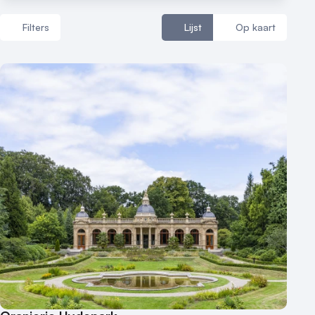
Filters
Lijst
Op kaart
Aantal zalen
1 - 5 zalen
6 - 10 zalen
10 of meer zalen
Aantal personen
1 - 50 personen
50 - 100 personen
100 - 250 personen
250 - 500 personen
500+ personen
Bijzondere locaties