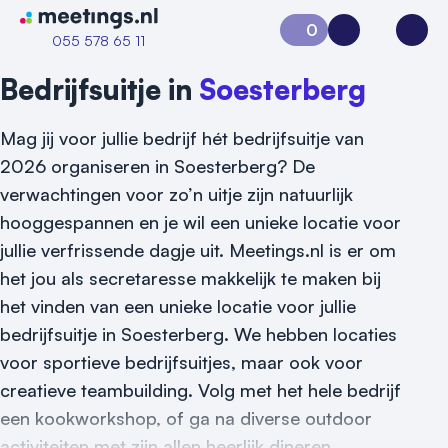
Naar home van Meetings
0
Aanvraag 0
Inloggen
Open
055 578 65 11
Bedrijfsuitje in
Soesterberg
Mag jij voor jullie bedrijf hét bedrijfsuitje van
2026 organiseren in Soesterberg? De
verwachtingen voor zo’n uitje zijn natuurlijk
hooggespannen en je wil een unieke locatie voor
jullie verfrissende dagje uit. Meetings.nl is er om
Vraag locatie aan
het jou als secretaresse makkelijk te maken bij
het vinden van een unieke locatie voor jullie
Locatiegids
bedrijfsuitje in Soesterberg. We hebben locaties
Meld locatie aan
voor sportieve bedrijfsuitjes, maar ook voor
creatieve teambuilding. Volg met het hele bedrijf
Nieuws
een kookworkshop, of ga na diverse outdoor
Reviews (5⭐️)
activiteiten met zijn allen heerlijk dineren.