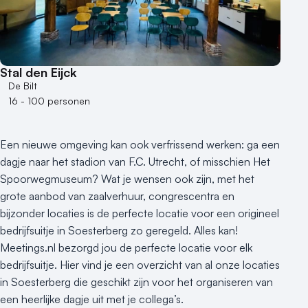
Aantal personen
1 - 50 personen
50 - 100 personen
Stal den Eijck
100 - 250 personen
De Bilt
250 - 500 personen
16 - 100 personen
500+ personen
Bijzondere locaties
Een nieuwe omgeving kan ook verfrissend werken: ga een
Buitenlocatie
dagje naar het stadion van F.C. Utrecht, of misschien Het
Duurzame locatie
Spoorwegmuseum? Wat je wensen ook zijn, met het
Groene locatie
grote aanbod van zaalverhuur, congrescentra en
bijzonder locaties is de perfecte locatie voor een origineel
Heisessie
bedrijfsuitje in Soesterberg zo geregeld. Alles kan!
Hotel
Meetings.nl bezorgd jou de perfecte locatie voor elk
Hybride events
bedrijfsuitje. Hier vind je een overzicht van al onze locaties
Industriële locatie
in Soesterberg die geschikt zijn voor het organiseren van
Kasteel en landgoed
een heerlijke dagje uit met je collega’s.