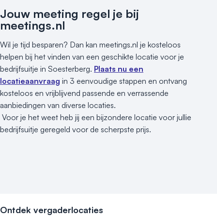
Kleine / intieme locatie
Jouw meeting regel je bij
Locaties aan zee
meetings.nl
Museum
Theater
Wil je tijd besparen? Dan kan meetings.nl je kosteloos
Varende locatie
helpen bij het vinden van een geschikte locatie voor je
bedrijfsuitje in Soesterberg.
Plaats nu een
locatieaanvraag
in 3 eenvoudige stappen en ontvang
kosteloos en vrijblijvend passende en verrassende
aanbiedingen van diverse locaties.
Voor je het weet heb jij een bijzondere locatie voor jullie
bedrijfsuitje geregeld voor de scherpste prijs.
Ontdek vergaderlocaties