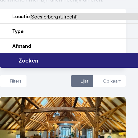
Contact
Locatie
Type
Afstand
Zoeken
Filters
Lijst
Op kaart
Aantal zalen
1 - 5 zalen
6 - 10 zalen
10 of meer zalen