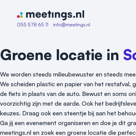
Naar home van Meetings
055 578 65 11
info@meetings.nl
Groene locatie in
S
We worden steeds milieubewuster en steeds meer 
We scheiden plastic en papier van het restafva
de fiets in plaats van de auto. Bewust en soms 
voorzichtig zijn met de aarde. Ook het bedrijfslev
keuzes. Draag ook een steentje bij aan het behou
Ga jij een evenement organiseren en doe je dit g
meetings.nl en zoek een groene locatie die perfe