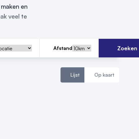
t maken en
ak veel te
Zoeken
Afstand
Lijst
Op kaart