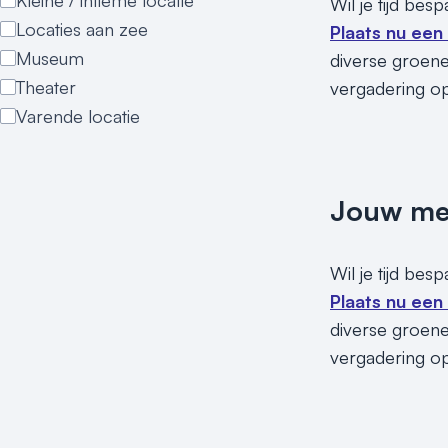
Kleine / intieme locatie
Wil je tijd bes
Locaties aan zee
Plaats nu een
Museum
diverse groene 
Theater
vergadering o
Varende locatie
Jouw meet
Wil je tijd bes
Plaats nu een
diverse groene 
vergadering o