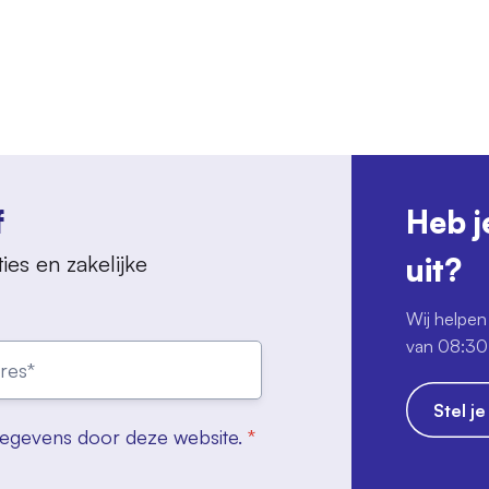
f
Heb j
ies en zakelijke
uit?
Wij helpen 
van 08:30 
Stel j
gegevens door deze website.
*