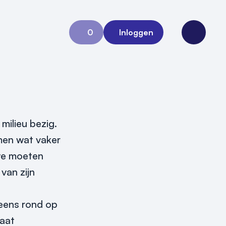
0
Inloggen
Aanvraag 0
Open me
ilieu bezig.
men wat vaker
 we moeten
van zijn
 eens rond op
gaat