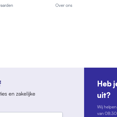
aarden
Over ons
f
Heb j
ies en zakelijke
uit?
Wij helpen 
van 08:30 