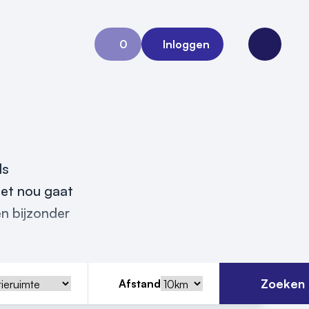
0
Inloggen
Aanvraag 0
Open me
ls
het nou gaat
en bijzonder
Zoeken
Afstand