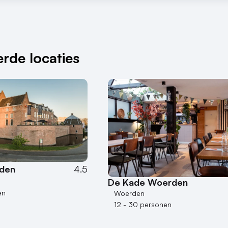
rde locaties
rden
4.5
De Kade Woerden
en
Woerden
12 - 30 personen