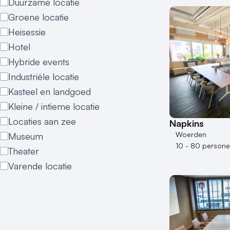
Duurzame locatie
Groene locatie
Heisessie
Hotel
Hybride events
Industriële locatie
Kasteel en landgoed
Kleine / intieme locatie
Locaties aan zee
Napkins
Woerden
Museum
10 - 80 person
Theater
Varende locatie