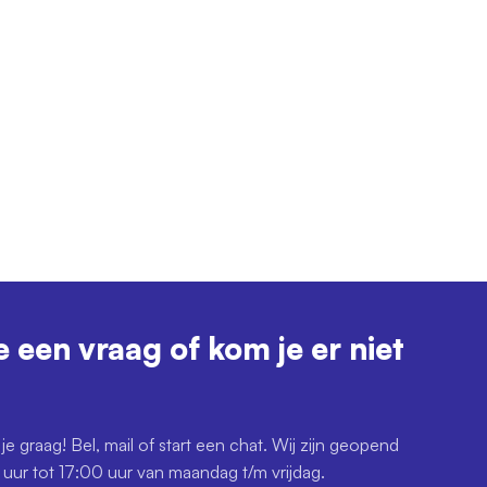
e een vraag of kom je er niet
je graag! Bel, mail of start een chat. Wij zijn geopend
uur tot 17:00 uur van maandag t/m vrijdag.