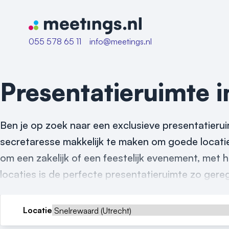
Naar home van Meetings
055 578 65 11
info@meetings.nl
Presentatieruimte 
Ben je op zoek naar een exclusieve presentatierui
secretaresse makkelijk te maken om goede locatie
om een zakelijk of een feestelijk evenement, met
locaties is de perfecte presentatieruimte zo gere
Locatie