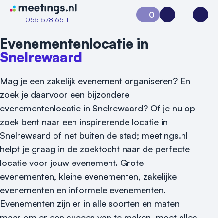
Naar home van Meetings
0
Aanvraag 0
Inloggen
Open
055 578 65 11
Evenementenlocatie in
Snelrewaard
Mag je een zakelijk evenement organiseren? En
zoek je daarvoor een bijzondere
evenementenlocatie in Snelrewaard? Of je nu op
zoek bent naar een inspirerende locatie in
Vraag locatie aan
Snelrewaard of net buiten de stad; meetings.nl
helpt je graag in de zoektocht naar de perfecte
Locatiegids
locatie voor jouw evenement.
Grote
Meld locatie aan
evenementen, kleine evenementen, zakelijke
evenementen en informele evenementen.
Nieuws
Evenementen zijn er in alle soorten en maten
maar om er een succes van te maken, moet alles
Reviews (5⭐️)