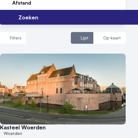
Afstand
Zoeken
Filters
Lijst
Op kaart
Aantal zalen
1 - 5 zalen
6 - 10 zalen
10 of meer zalen
Aantal personen
1 - 50 personen
50 - 100 personen
Kasteel Woerden
100 - 250 personen
Woerden
250 - 500 personen