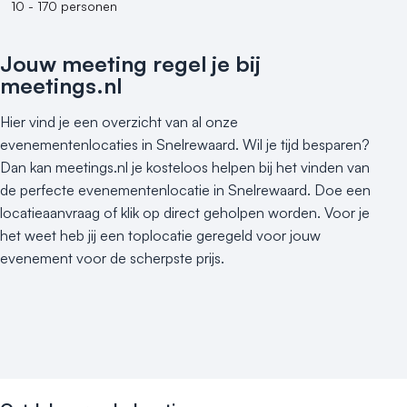
10 - 170 personen
500+ personen
Bijzondere locaties
Jouw meeting regel je bij
meetings.nl
Buitenlocatie
Duurzame locatie
Hier vind je een overzicht van al onze
Groene locatie
evenementenlocaties in Snelrewaard. Wil je tijd besparen?
Heisessie
Dan kan meetings.nl je kosteloos helpen bij het vinden van
Hotel
de perfecte evenementenlocatie in Snelrewaard. Doe een
Hybride events
locatieaanvraag of klik op direct geholpen worden. Voor je
Industriële locatie
het weet heb jij een toplocatie geregeld voor jouw
Kasteel en landgoed
evenement voor de scherpste prijs.
Kleine / intieme locatie
Locaties aan zee
Museum
Theater
Varende locatie