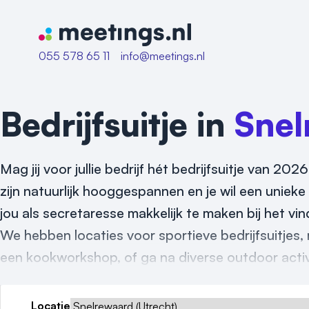
Naar home van Meetings
055 578 65 11
info@meetings.nl
Bedrijfsuitje in
Snel
Mag jij voor jullie bedrijf hét bedrijfsuitje van 2
zijn natuurlijk hooggespannen en je wil een unieke l
jou als secretaresse makkelijk te maken bij het vind
We hebben locaties voor sportieve bedrijfsuitjes,
een kookworkshop, of ga na diverse outdoor activite
Locatie