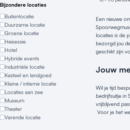
Bijzondere locaties
Buitenlocatie
Een nieuwe omg
Duurzame locatie
Spoorwegmuseu
Groene locatie
locaties is de 
Heisessie
bezorgd jou de 
Hotel
geschikt zijn v
Hybride events
Industriële locatie
Jouw meet
Kasteel en landgoed
Kleine / intieme locatie
Wil je tijd bes
Locaties aan zee
bedrijfsuitje i
Museum
vrijblijvend p
Theater
Voor je het wee
Varende locatie