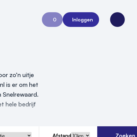
0
Inloggen
Aanvraag 0
Open me
or zo’n uitje
nl is er om het
in Snelrewaard.
t hele bedrijf
Zoeken
Afstand