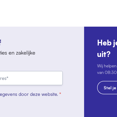
f
Heb j
ies en zakelijke
uit?
Wij helpen 
van 08:30 
Stel j
gegevens door deze website.
*