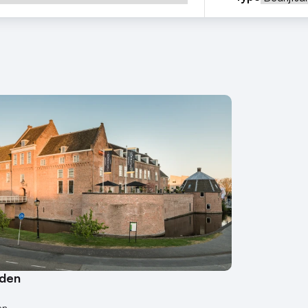
rden
en