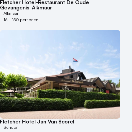
Fletcher Hotel-Restaurant De Oude
Gevangenis-Alkmaar
500+ personen
Alkmaar
Bijzondere locaties
16 - 150 personen
Buitenlocatie
Duurzame locatie
Groene locatie
Heisessie
Hotel
Hybride events
Industriële locatie
Kasteel en landgoed
Kleine / intieme locatie
Locaties aan zee
Museum
Theater
Fletcher Hotel Jan Van Scorel
Varende locatie
Schoorl