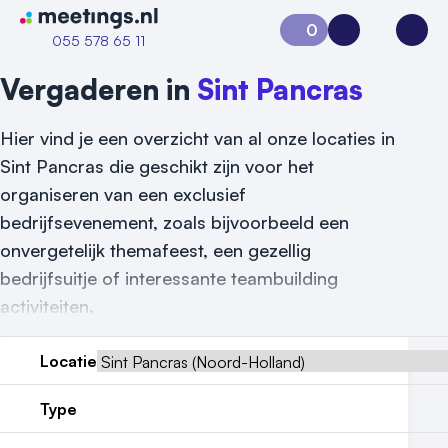
Naar home van Meetings
0
Aanvraag 0
Inloggen
Open
055 578 65 11
Vergaderen in
Sint Pancras
Hier vind je een overzicht van al onze locaties in
Sint Pancras die geschikt zijn voor het
organiseren van een exclusief
bedrijfsevenement, zoals bijvoorbeeld een
onvergetelijk themafeest, een gezellig
bedrijfsuitje of interessante teambuilding
activiteiten.
Locatie
Type