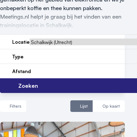
onbeperkt koffie en thee kunnen pakken.
Reviews (5⭐️)
Meetings.nl helpt je graag bij het vinden van een
Contact
trainingslocatie in Schalkwijk.
Locatie
Type
Afstand
Zoeken
Filters
Lijst
Op kaart
Aantal zalen