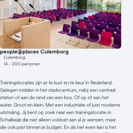
Hybride events
Industriële locatie
Kasteel en landgoed
Kleine / intieme locatie
Locaties aan zee
Museum
Theater
people@places Culemborg
Culemborg
Varende locatie
14 - 200 personen
Trainingslocaties zijn er te kust en te keur in Nederland.
Gelegen midden in het stadscentrum, nabij een centraal
station of aan de rand van een bos. Of op of aan het
water. Groot en klein. Met een industriële of juist moderne
uitstraling. Jij bent op zoek naar een trainingslocatie in
Schalkwijk die niet alleen voldoet aan al je wensen, maar
die ook past binnen je budget. En als het even kan is het