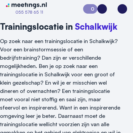
Naar home van Meetings
0
Aanvraag 0
Inloggen
Open
055 578 65 11
Trainingslocatie in
Schalkwijk
Op zoek naar een trainingslocatie in Schalkwijk?
Voor een brainstormsessie of een
bedrijfstraining? Dan zijn er verschillende
mogelijkheden. Ben je op zoek naar een
trainingslocatie in Schalkwijk voor een groot of
klein gezelschap? En wil je er misschien wel
Vraag locatie aan
dineren of overnachten? Een trainingslocatie
moet vooral niet stoffig en saai zijn, maar
Locatiegids
sfeervol en inspirerend. Want in een inspirerende
omgeving leer je beter. Daarnaast moet de
Meld locatie aan
trainingslocatie wellicht voorzien zijn van alle
Nieuws
gemakken op het gebied van elektronica en wil je