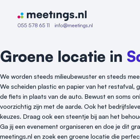
Naar home van Meetings
055 578 65 11
info@meetings.nl
Groene locatie in
S
We worden steeds milieubewuster en steeds meer 
We scheiden plastic en papier van het restafva
de fiets in plaats van de auto. Bewust en soms 
voorzichtig zijn met de aarde. Ook het bedrijfslev
keuzes. Draag ook een steentje bij aan het behou
Ga jij een evenement organiseren en doe je dit g
meetings.nl en zoek een groene locatie die perfe