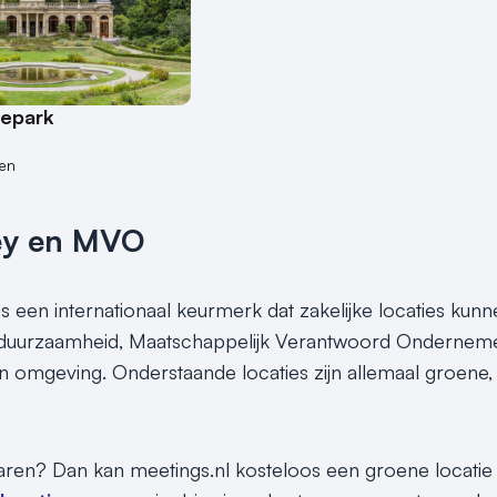
depark
en
ey en MVO
s een internationaal keurmerk dat zakelijke locaties kunn
 duurzaamheid, Maatschappelijk Verantwoord Ondernemen
un omgeving. Onderstaande locaties zijn allemaal groen
paren? Dan kan meetings.nl kosteloos een groene locatie vo