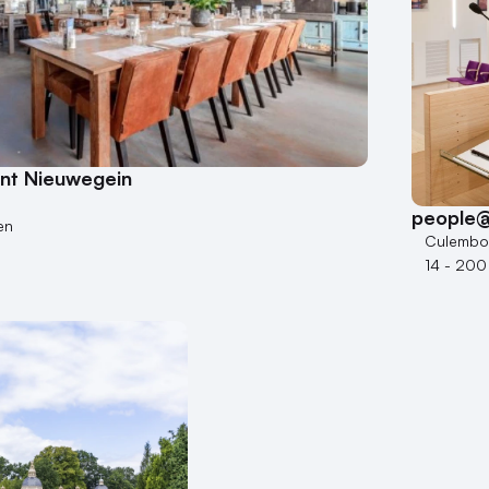
ant Nieuwegein
people@
en
Culembo
14 - 200