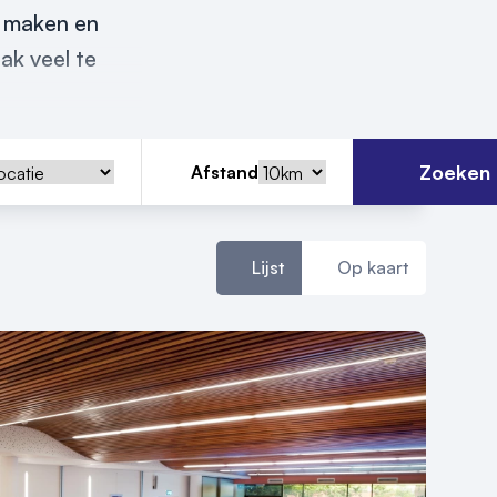
t maken en
ak veel te
Zoeken
Afstand
Lijst
Op kaart