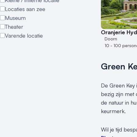
Kleine / intieme locatie
Locaties aan zee
Museum
Theater
Oranjerie Hy
Varende locatie
Doorn
10 - 100 person
Green K
De Green Key i
bezig zijn met
de natuur in h
keurmerk.
Wil je tijd bes