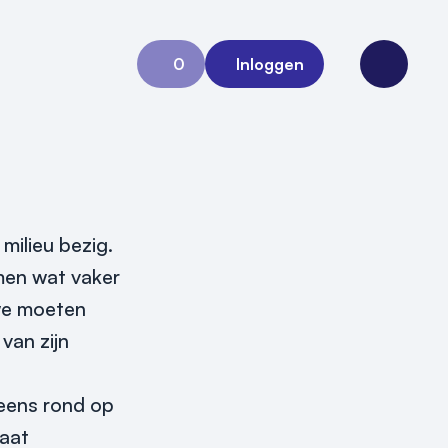
0
Inloggen
Aanvraag 0
Open me
ilieu bezig.
men wat vaker
 we moeten
van zijn
 eens rond op
gaat