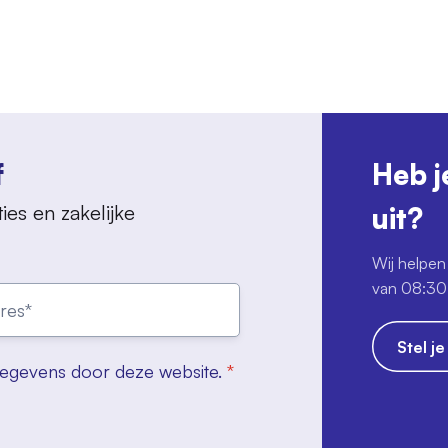
f
Heb j
ies en zakelijke
uit?
Wij helpen 
van 08:30 
Stel j
gegevens door deze website.
*