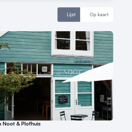
Lijst
Op kaart
 Noot & Plofhuis