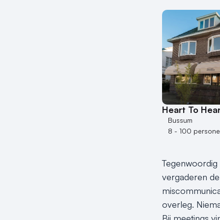
Heart To Hear
Bussum
8 - 100 person
Tegenwoordig wo
vergaderen de 
miscommunicati
overleg. Niema
Bij meetings v