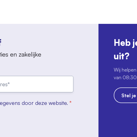
f
Heb j
ies en zakelijke
uit?
Wij helpen 
van 08:30 
Stel j
gegevens door deze website.
*