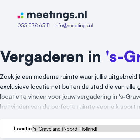
Naar home van Meetings
055 578 65 11
info@meetings.nl
Vergaderen in
's-G
Zoek je een moderne ruimte waar jullie uitgebreid 
exclusieve locatie net buiten de stad die van alle
locatie te vinden voor jouw vergadering in 's-Grav
het vinden van de perfecte ruimte voor elk soort 
Locatie