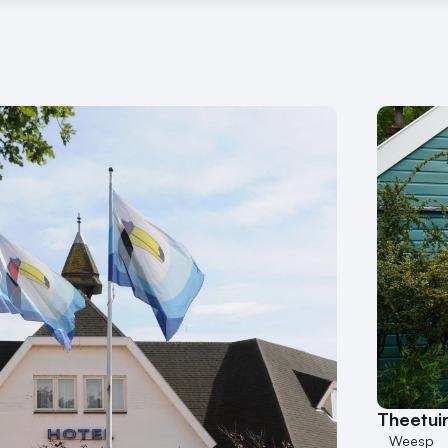
Theetuin
Weesp