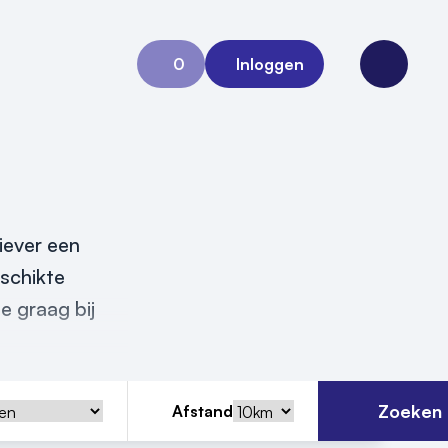
0
Inloggen
Aanvraag 0
Open me
iever een
eschikte
e graag bij
Zoeken
Afstand