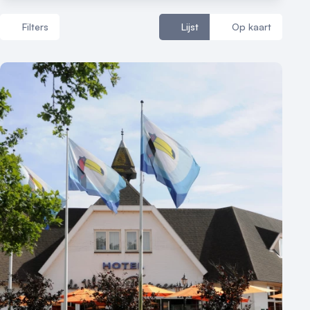
Filters
Lijst
Op kaart
Aantal zalen
1 - 5 zalen
6 - 10 zalen
10 of meer zalen
Aantal personen
1 - 50 personen
50 - 100 personen
100 - 250 personen
250 - 500 personen
500+ personen
Bijzondere locaties