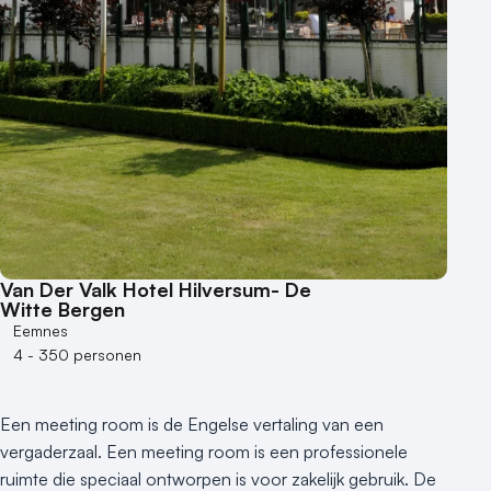
Buitenlocatie
Duurzame locatie
Groene locatie
Heisessie
Hotel
Hybride events
Industriële locatie
Kasteel en landgoed
Kleine / intieme locatie
Locaties aan zee
Van Der Valk Hotel Hilversum- De
Museum
Witte Bergen
Eemnes
Theater
4 - 350 personen
Varende locatie
Een meeting room is de Engelse vertaling van een
vergaderzaal. Een meeting room is een professionele
ruimte die speciaal ontworpen is voor zakelijk gebruik. De