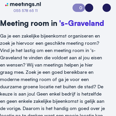
Naar home van Meetings
0
Aanvraag 0
Inloggen
Open
055 578 65 11
Meeting room in
's-Graveland
Ga je een zakelijke bijeenkomst organiseren en
zoek je hiervoor een geschikte meeting room?
Vind je het lastig om een meeting room in 's-
Graveland te vinden die voldoet aan al jou eisen
en wensen? Wij van meetings helpen je hier
graag mee. Zoek je een goed bereikbare en
Vraag locatie aan
moderne meeting room of ga je voor een
duurzame groene locatie net buiten de stad? De
Locatiegids
keuze is aan jou! Geen enkel bedrijf is hetzelfde
Meld locatie aan
en geen enkele zakelijke bijeenkomst is gelijk aan
de vorige. Daarom is het handig om goed over je
Nieuws
locatie na te denken want een mooie locatie kan