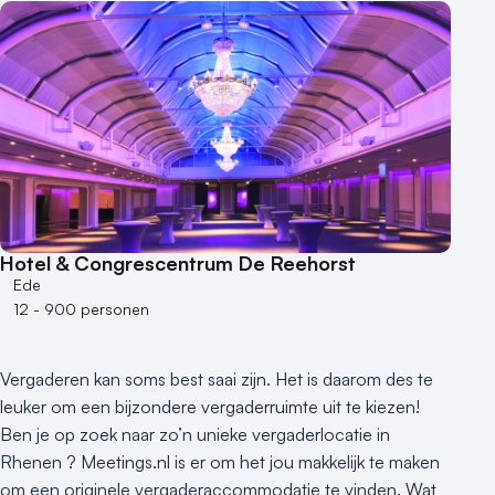
Buitenlocatie
Duurzame locatie
Groene locatie
Heisessie
Hotel
Hybride events
Industriële locatie
Kasteel en landgoed
Kleine / intieme locatie
Hotel & Congrescentrum De Reehorst
Locaties aan zee
Ede
Museum
12 - 900 personen
Theater
Varende locatie
Vergaderen kan soms best saai zijn. Het is daarom des te
leuker om een bijzondere vergaderruimte uit te kiezen!
Ben je op zoek naar zo’n unieke vergaderlocatie in
Rhenen ? Meetings.nl is er om het jou makkelijk te maken
om een originele vergaderaccommodatie te vinden. Wat