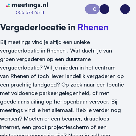
Naar home van Meetings
0
Aanvraag 0
Inloggen
Open
055 578 65 11
Vergaderlocatie in
Rhenen
Bij meetings vind je altijd een unieke
vergaderlocatie in Rhenen . Wat dacht je van
groen vergaderen op een duurzame
vergaderlocatie? Wil je midden in het centrum
van Rhenen of toch liever landelijk vergaderen op
een prachtig landgoed? Op zoek naar een locatie
Vraag locatie aan
met voldoende parkeergelegenheid, of met
goede aansluiting op het openbaar vervoer. Bij
Locatiegids
meetings vind je het allemaal! Heb je verder nog
Meld locatie aan
wensen? Moeten er een beamer, draadloos
internet, een groot projectiescherm of een
Nieuws
whiteboard aanwezig zijn? Neem je zelf een