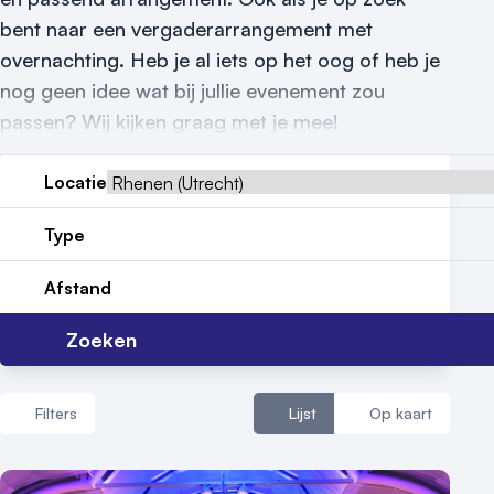
bent naar een vergaderarrangement met
Reviews (5⭐️)
overnachting. Heb je al iets op het oog of heb je
Contact
nog geen idee wat bij jullie evenement zou
passen? Wij kijken graag met je mee!
Locatie
Type
Afstand
Zoeken
Filters
Lijst
Op kaart