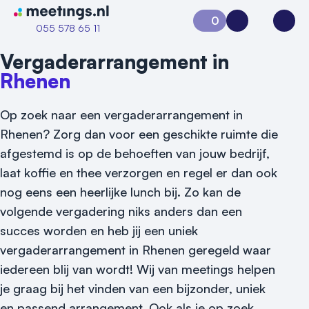
Naar home van Meetings
0
Aanvraag 0
Inloggen
Open
055 578 65 11
Vergaderarrangement in
Rhenen
Op zoek naar een vergaderarrangement in
Rhenen? Zorg dan voor een geschikte ruimte die
afgestemd is op de behoeften van jouw bedrijf,
laat koffie en thee verzorgen en regel er dan ook
nog eens een heerlijke lunch bij. Zo kan de
Vraag locatie aan
volgende vergadering niks anders dan een
succes worden en heb jij een uniek
Locatiegids
vergaderarrangement in Rhenen geregeld waar
Meld locatie aan
iedereen blij van wordt! Wij van meetings helpen
je graag bij het vinden van een bijzonder, uniek
Nieuws
en passend arrangement. Ook als je op zoek