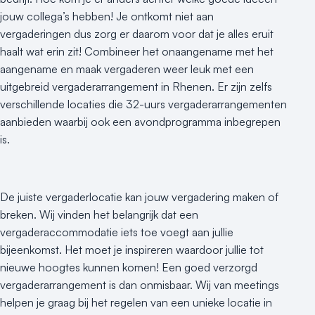
Hotel
jouw collega’s hebben! Je ontkomt niet aan
Hybride events
vergaderingen dus zorg er daarom voor dat je alles eruit
Industriële locatie
haalt wat erin zit! Combineer het onaangename met het
Kasteel en landgoed
aangename en maak vergaderen weer leuk met een
Kleine / intieme locatie
uitgebreid vergaderarrangement in Rhenen. Er zijn zelfs
Locaties aan zee
verschillende locaties die 32-uurs vergaderarrangementen
Museum
aanbieden waarbij ook een avondprogramma inbegrepen
Theater
is.
Varende locatie
De juiste vergaderlocatie kan jouw vergadering maken of
breken. Wij vinden het belangrijk dat een
vergaderaccommodatie iets toe voegt aan jullie
bijeenkomst. Het moet je inspireren waardoor jullie tot
nieuwe hoogtes kunnen komen! Een goed verzorgd
vergaderarrangement is dan onmisbaar. Wij van meetings
helpen je graag bij het regelen van een unieke locatie in