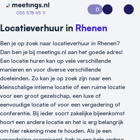
Naar home van Meetings
0
Aanvraag 0
Inloggen
Open
055 578 65 11
Locatieverhuur in
Rhenen
Ben je op zoek naar locatieverhuur in Rhenen?
Dan ben je bij meetings.nl aan het goede adres!
Een locatie huren kan op vele verschillende
manieren en voor diverse verschillende
doeleinden. Zo kan je op zoek zijn naar een
Vraag locatie aan
kleinschalige intieme locatie of een ruime locatie
voor een groot gezelschap, een luxe of
Locatiegids
eenvoudige locatie of voor een vergadering of
conferentie. Bij ieder soort zakelijke bijeenkomst
Meld locatie aan
hoort een andere locatie en het is erg belangrijk
Nieuws
om hier rekening mee te houden. Als je een
vergadering organiseert, heb je een hele andere