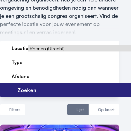
Reviews (5⭐️)
omgeving en benodigdheden nodig dan wanneer
Contact
je een grootschalig congres organiseert. Vind de
perfecte locatie voor jouw evenement op
meetings.nl en verras iedereen!
Locatie
Type
Afstand
Zoeken
Filters
Lijst
Op kaart