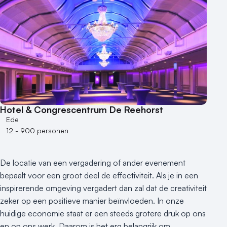
Aantal zalen
1 - 5 zalen
6 - 10 zalen
10 of meer zalen
Aantal personen
1 - 50 personen
50 - 100 personen
Hotel & Congrescentrum De Reehorst
100 - 250 personen
Ede
250 - 500 personen
12 - 900 personen
500+ personen
Bijzondere locaties
De locatie van een vergadering of ander evenement
Buitenlocatie
bepaalt voor een groot deel de effectiviteit. Als je in een
Duurzame locatie
inspirerende omgeving vergadert dan zal dat de creativiteit
zeker op een positieve manier beïnvloeden. In onze
Groene locatie
huidige economie staat er een steeds grotere druk op ons
Heisessie
en op ons werk. Daarom is het erg belangrijk om