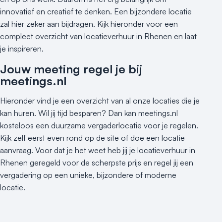
Hotel
innovatief en creatief te denken. Een bijzondere locatie
Hybride events
zal hier zeker aan bijdragen. Kijk hieronder voor een
Industriële locatie
compleet overzicht van locatieverhuur in Rhenen en laat
Kasteel en landgoed
je inspireren.
Kleine / intieme locatie
Jouw meeting regel je bij
Locaties aan zee
meetings.nl
Museum
Theater
Hieronder vind je een overzicht van al onze locaties die je
Varende locatie
kan huren. Wil jij tijd besparen? Dan kan meetings.nl
kosteloos een duurzame vergaderlocatie voor je regelen.
Kijk zelf eerst even rond op de site of doe een locatie
aanvraag. Voor dat je het weet heb jij je locatieverhuur in
Rhenen geregeld voor de scherpste prijs en regel jij een
vergadering op een unieke, bijzondere of moderne
locatie.