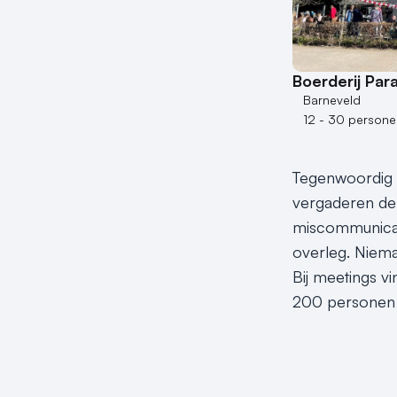
Boerderij Para
Barneveld
12 - 30 persone
Tegenwoordig wo
vergaderen de 
miscommunicati
overleg. Niema
Bij meetings v
200 personen in