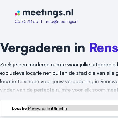
Naar home van Meetings
055 578 65 11
info@meetings.nl
Vergaderen in
Ren
Zoek je een moderne ruimte waar jullie uitgebreid
exclusieve locatie net buiten de stad die van alle
locatie te vinden voor jouw vergadering in Renswo
vinden van de perfecte ruimte voor elk soort meet
Locatie