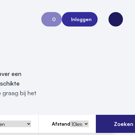
0
Inloggen
Aanvraag 0
Open me
ever een
eschikte
 graag bij het
Zoeken
Afstand